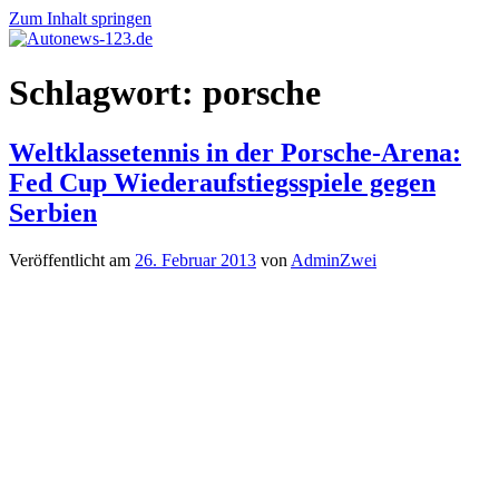
Zum Inhalt springen
Autonews-
Autonews
Schlagwort:
porsche
123.de
mit
Charme
Weltklassetennis in der Porsche-Arena:
Fed Cup Wiederaufstiegsspiele gegen
Serbien
Veröffentlicht am
26. Februar 2013
von
AdminZwei