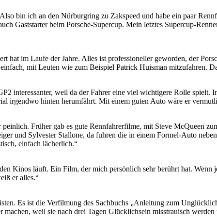
 Also bin ich an den Nürburgring zu Zakspeed und habe ein paar Rennfa
auch Gaststarter beim Porsche-Supercup. Mein letztes Supercup-Renne
t hat im Laufe der Jahre. Alles ist professioneller geworden, der Pors
t einfach, mit Leuten wie zum Beispiel Patrick Huisman mitzufahren. D
 interessanter, weil da der Fahrer eine viel wichtigere Rolle spielt. 
al irgendwo hinten herumfährt. Mit einem guten Auto wäre er vermutli
 peinlich. Früher gab es gute Rennfahrerfilme, mit Steve McQueen zu
weiger und Sylvester Stallone, da fuhren die in einem Formel-Auto neb
tisch, einfach lächerlich.“
en Kinos läuft. Ein Film, der mich persönlich sehr berührt hat. Wenn 
iß er alles.“
isten. Es ist die Verfilmung des Sachbuchs „Anleitung zum Unglücklichse
machen, weil sie nach drei Tagen Glücklichsein misstrauisch werden u