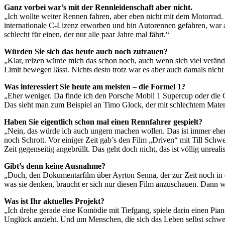
Ganz vorbei war’s mit der Rennleidenschaft aber nicht.
„Ich wollte weiter Rennen fahren, aber eben nicht mit dem Motorrad.
internationale C-Lizenz erworben und bin Autorennen gefahren, war 
schlecht für einen, der nur alle paar Jahre mal fährt.“
Würden Sie sich das heute auch noch zutrauen?
„Klar, reizen würde mich das schon noch, auch wenn sich viel veränder
Limit bewegen lässt. Nichts desto trotz war es aber auch damals nich
Was interessiert Sie heute am meisten – die Formel 1?
„Eher weniger. Da finde ich den Porsche Mobil 1 Supercup oder die GP2
Das sieht man zum Beispiel an Timo Glock, der mit schlechtem Materi
Haben Sie eigentlich schon mal einen Rennfahrer gespielt?
„Nein, das würde ich auch ungern machen wollen. Das ist immer eher
noch Schrott. Vor einiger Zeit gab’s den Film „Driven“ mit Till Sch
Zeit gegenseitig angebrüllt. Das geht doch nicht, das ist völlig unrealis
Gibt’s denn keine Ausnahme?
„Doch, den Dokumentarfilm über Ayrton Senna, der zur Zeit noch in d
was sie denken, braucht er sich nur diesen Film anzuschauen. Dann we
Was ist Ihr aktuelles Projekt?
„Ich drehe gerade eine Komödie mit Tiefgang, spiele darin einen Pian
Unglück anzieht. Und um Menschen, die sich das Leben selbst schwer 