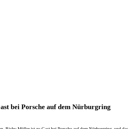
ast bei Porsche auf dem Nürburgring
n. Richy Müller ist zu Gast bei Porsche auf dem Nürburgring, und das