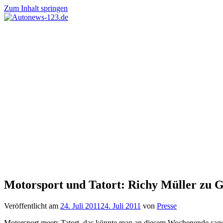
Zum Inhalt springen
Autonews-
Autonews
123.de
mit
Charme
Motorsport und Tatort: Richy Müller zu G
Veröffentlicht am
24. Juli 2011
24. Juli 2011
von
Presse
Motorsport meets Tatort, das könnte man an diesem Wochenende sage