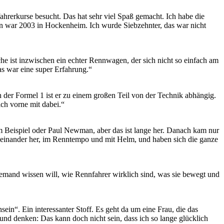
hrerkurse besucht. Das hat sehr viel Spaß gemacht. Ich habe die
n war 2003 in Hockenheim. Ich wurde Siebzehnter, das war nicht
che ist inzwischen ein echter Rennwagen, der sich nicht so einfach am
as war eine super Erfahrung.“
In der Formel 1 ist er zu einem großen Teil von der Technik abhängig.
ch vorne mit dabei.“
m Beispiel oder Paul Newman, aber das ist lange her. Danach kam nur
eneinander her, im Renntempo und mit Helm, und haben sich die ganze
jemand wissen will, wie Rennfahrer wirklich sind, was sie bewegt und
in“. Ein interessanter Stoff. Es geht da um eine Frau, die das
nd denken: Das kann doch nicht sein, dass ich so lange glücklich