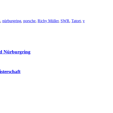
t
,
nürburgring
,
porsche
,
Richy Müller
,
SWR
,
Tatort
,
v
nd Nürburgring
sterschaft