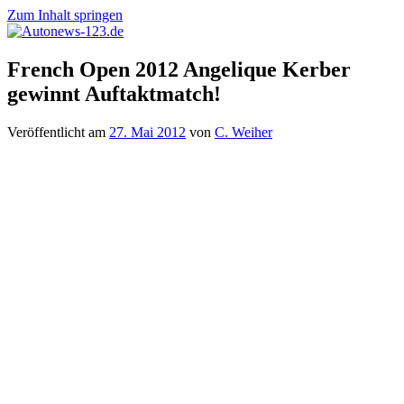
Zum Inhalt springen
Autonews-
Autonews
French Open 2012 Angelique Kerber
123.de
mit
gewinnt Auftaktmatch!
Charme
Veröffentlicht am
27. Mai 2012
von
C. Weiher