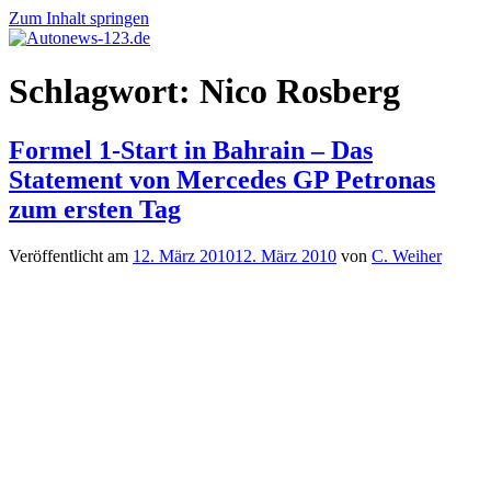
Zum Inhalt springen
Autonews-
Autonews
Schlagwort:
Nico Rosberg
123.de
mit
Charme
Formel 1-Start in Bahrain – Das
Statement von Mercedes GP Petronas
zum ersten Tag
Veröffentlicht am
12. März 2010
12. März 2010
von
C. Weiher