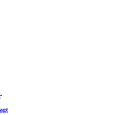
r
agt