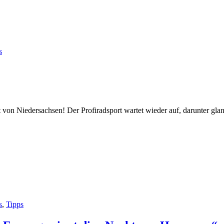
s
 von Niedersachsen! Der Profiradsport wartet wieder auf, darunter gla
s
,
Tipps