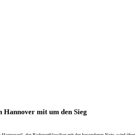
in Hannover mit um den Sieg
on Hannover“, der Radsportklassiker mit der besonderen Note, wird üb