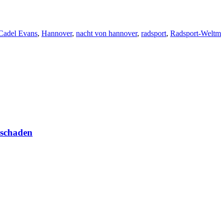
Cadel Evans
,
Hannover
,
nacht von hannover
,
radsport
,
Radsport-Weltme
lschaden