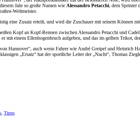
in diesem Jahr so große Namen wie
Alessandro Petacchi
, dem Sprinter 
traßen-Weltmeister.
istig eine Zusatz erteilt, und wird die Zuschauer mit seinem Können mit
em heißen Kopf an Kopf-Rennen zwischen Alessandro Petacchi und Cade
 er mit einem Ellenbogenbruch aufgeben, und das im gelben Trikot, de
 von Hannover“, auch wenn Fahrer wie André Greipel und Heinrich Hauss
klassigen „Ersatz“ hat der sportliche Leiter der „Nacht“, Thomas Zieg
s
,
Tipps