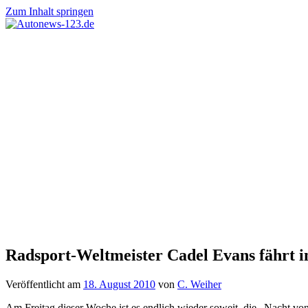
Zum Inhalt springen
Autonews-
Autonews
123.de
mit
Charme
Radsport-Weltmeister Cadel Evans fährt 
Veröffentlicht am
18. August 2010
von
C. Weiher
Am Freitag dieser Woche ist es endlich wieder soweit, die „Nacht v