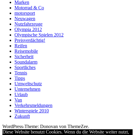
Marken
Motorrad & Co
motorsport
Neuwagen
Nutzfahrzeuge
Olympia 2012
Olympische Spielen 2012
Preisverdächtig!
Reifen
Reisemobile
Sicherheit
Soundalarm
Sportliches
Tennis
Tipps
Umweltschutz
Unternehmen
Urlaub
Van
Verkehrsmeldungen
Winterspiele 2010
Zukunft
WordPress-Theme: Donovan von ThemeZee.
Diese Website benutzt Cookies. Wenn du die Website weiter nutzt,