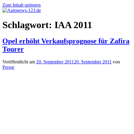
Zum Inhalt springen
Autonews-
Autonews
Schlagwort:
IAA 2011
123.de
mit
Charme
Opel erhöht Verkaufsprognose für Zafira
Tourer
Veröffentlicht am
20. September 2011
20. September 2011
von
Presse