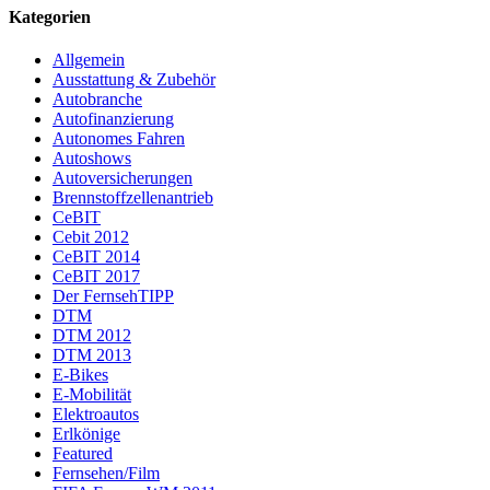
Kategorien
Allgemein
Ausstattung & Zubehör
Autobranche
Autofinanzierung
Autonomes Fahren
Autoshows
Autoversicherungen
Brennstoffzellenantrieb
CeBIT
Cebit 2012
CeBIT 2014
CeBIT 2017
Der FernsehTIPP
DTM
DTM 2012
DTM 2013
E-Bikes
E-Mobilität
Elektroautos
Erlkönige
Featured
Fernsehen/Film