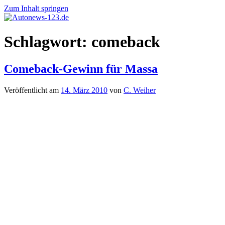
Zum Inhalt springen
Autonews-
Autonews
Schlagwort:
comeback
123.de
mit
Charme
Comeback-Gewinn für Massa
Veröffentlicht am
14. März 2010
von
C. Weiher