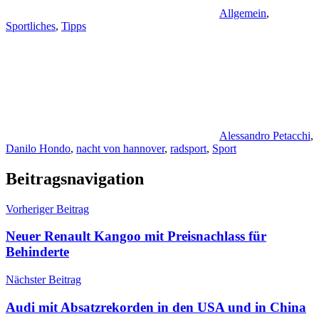
Allgemein
,
Sportliches
,
Tipps
Alessandro Petacchi
,
Danilo Hondo
,
nacht von hannover
,
radsport
,
Sport
Beitragsnavigation
Vorheriger Beitrag
Neuer Renault Kangoo mit Preisnachlass für
Behinderte
Nächster Beitrag
Audi mit Absatzrekorden in den USA und in China