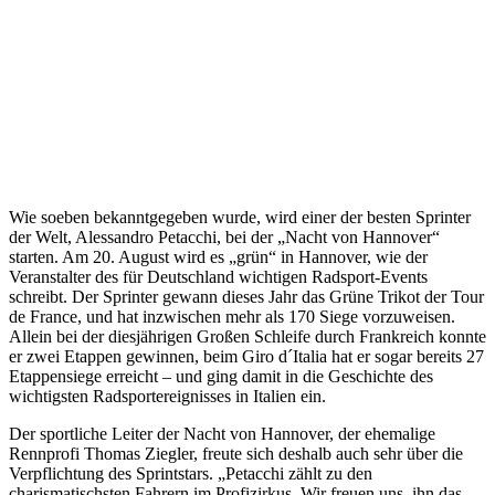
Wie soeben bekanntgegeben wurde, wird einer der besten Sprinter
der Welt, Alessandro Petacchi, bei der „Nacht von Hannover“
starten. Am 20. August wird es „grün“ in Hannover, wie der
Veranstalter des für Deutschland wichtigen Radsport-Events
schreibt. Der Sprinter gewann dieses Jahr das Grüne Trikot der Tour
de France, und hat inzwischen mehr als 170 Siege vorzuweisen.
Allein bei der diesjährigen Großen Schleife durch Frankreich konnte
er zwei Etappen gewinnen, beim Giro d´Italia hat er sogar bereits 27
Etappensiege erreicht – und ging damit in die Geschichte des
wichtigsten Radsportereignisses in Italien ein.
Der sportliche Leiter der Nacht von Hannover, der ehemalige
Rennprofi Thomas Ziegler, freute sich deshalb auch sehr über die
Verpflichtung des Sprintstars. „Petacchi zählt zu den
charismatischsten Fahrern im Profizirkus. Wir freuen uns, ihn das