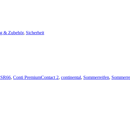
ng & Zubehör
,
Sicherheit
CSR66
,
Conti PremiumContact 2
,
continental
,
Sommerreifen
,
Sommerrei