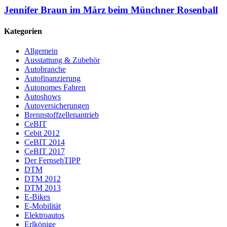
Jennifer Braun im März beim Münchner Rosenball
Kategorien
Allgemein
Ausstattung & Zubehör
Autobranche
Autofinanzierung
Autonomes Fahren
Autoshows
Autoversicherungen
Brennstoffzellenantrieb
CeBIT
Cebit 2012
CeBIT 2014
CeBIT 2017
Der FernsehTIPP
DTM
DTM 2012
DTM 2013
E-Bikes
E-Mobilität
Elektroautos
Erlkönige