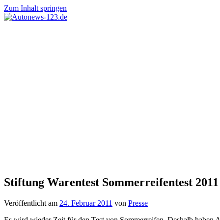
Zum Inhalt springen
Autonews-
Autonews
123.de
mit
Charme
Stiftung Warentest Sommerreifentest 2011
Veröffentlicht am
24. Februar 2011
von
Presse
Es wird wieder Zeit für den Test von Sommerreifen. Deshalb haben 