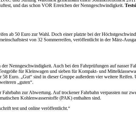
auftest, und das schon VOR Erreichen der Nenngeschwindigkeit.
Tests
fen ab 50 Euro zur Wahl. Doch einer platzte bei der Höchstgeschwind
einschaftstest von 32 Sommerreifen, veröffentlicht in der März-Ausgab
 der Nenngeschwindigkeit. Auch bei den Fahrprüfungen auf nasser Fahr
 Testgröße für Kleinwagen und sieben für Kompakt- und Mittelklassewa
 58 Euro. „Gut“ sind in dieser Gruppe außerdem vier weitere Reifen. U
 weiteren „guten“.
 Fahrbahn zur Abwertung. Auf trockener Fahrbahn verpassten nur zwei 
matischen Kohlenwasserstoffe (PAK) enthalten sind.
rift test und online veröffentlicht.“