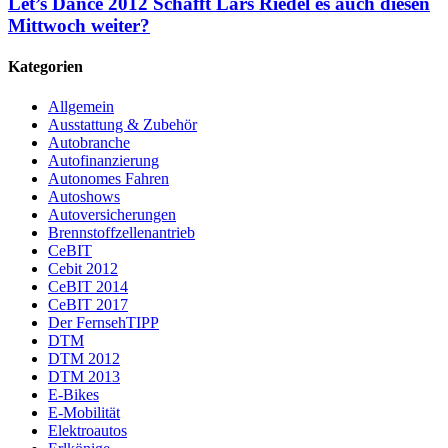
Let’s Dance 2012 Schafft Lars Riedel es auch diesen
Mittwoch weiter?
Kategorien
Allgemein
Ausstattung & Zubehör
Autobranche
Autofinanzierung
Autonomes Fahren
Autoshows
Autoversicherungen
Brennstoffzellenantrieb
CeBIT
Cebit 2012
CeBIT 2014
CeBIT 2017
Der FernsehTIPP
DTM
DTM 2012
DTM 2013
E-Bikes
E-Mobilität
Elektroautos