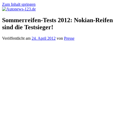
Zum Inhalt springen
Autonews-
Autonews
Sommerreifen-Tests 2012: Nokian-Reifen
123.de
mit
sind die Testsieger!
Charme
Veröffentlicht am
24. April 2012
von
Presse