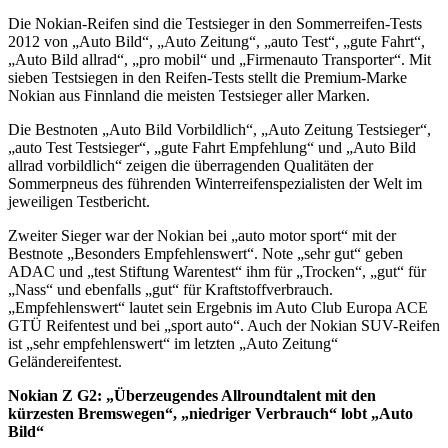
Die Nokian-Reifen sind die Testsieger in den Sommerreifen-Tests
2012 von „Auto Bild“, „Auto Zeitung“, „auto Test“, „gute Fahrt“,
„Auto Bild allrad“, „pro mobil“ und „Firmenauto Transporter“. Mit
sieben Testsiegen in den Reifen-Tests stellt die Premium-Marke
Nokian aus Finnland die meisten Testsieger aller Marken.
Die Bestnoten „Auto Bild Vorbildlich“, „Auto Zeitung Testsieger“,
„auto Test Testsieger“, „gute Fahrt Empfehlung“ und „Auto Bild
allrad vorbildlich“ zeigen die überragenden Qualitäten der
Sommerpneus des führenden Winterreifenspezialisten der Welt im
jeweiligen Testbericht.
Zweiter Sieger war der Nokian bei „auto motor sport“ mit der
Bestnote „Besonders Empfehlenswert“. Note „sehr gut“ geben
ADAC und „test Stiftung Warentest“ ihm für „Trocken“, „gut“ für
„Nass“ und ebenfalls „gut“ für Kraftstoffverbrauch.
„Empfehlenswert“ lautet sein Ergebnis im Auto Club Europa ACE
GTÜ Reifentest und bei „sport auto“. Auch der Nokian SUV-Reifen
ist „sehr empfehlenswert“ im letzten „Auto Zeitung“
Geländereifentest.
Nokian Z G2: „Überzeugendes Allroundtalent mit den
kürzesten Bremswegen“, „niedriger Verbrauch“ lobt „Auto
Bild“