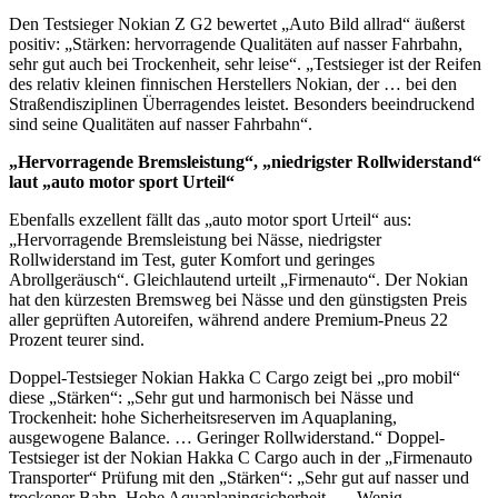
Den Testsieger Nokian Z G2 bewertet „Auto Bild allrad“ äußerst
positiv: „Stärken: hervorragende Qualitäten auf nasser Fahrbahn,
sehr gut auch bei Trockenheit, sehr leise“. „Testsieger ist der Reifen
des relativ kleinen finnischen Herstellers Nokian, der … bei den
Straßendisziplinen Überragendes leistet. Besonders beeindruckend
sind seine Qualitäten auf nasser Fahrbahn“.
„Hervorragende Bremsleistung“, „niedrigster Rollwiderstand“
laut „auto motor sport Urteil“
Ebenfalls exzellent fällt das „auto motor sport Urteil“ aus:
„Hervorragende Bremsleistung bei Nässe, niedrigster
Rollwiderstand im Test, guter Komfort und geringes
Abrollgeräusch“. Gleichlautend urteilt „Firmenauto“. Der Nokian
hat den kürzesten Bremsweg bei Nässe und den günstigsten Preis
aller geprüften Autoreifen, während andere Premium-Pneus 22
Prozent teurer sind.
Doppel-Testsieger Nokian Hakka C Cargo zeigt bei „pro mobil“
diese „Stärken“: „Sehr gut und harmonisch bei Nässe und
Trockenheit: hohe Sicherheitsreserven im Aquaplaning,
ausgewogene Balance. … Geringer Rollwiderstand.“ Doppel-
Testsieger ist der Nokian Hakka C Cargo auch in der „Firmenauto
Transporter“ Prüfung mit den „Stärken“: „Sehr gut auf nasser und
trockener Bahn. Hohe Aquaplaningsicherheit. … Wenig