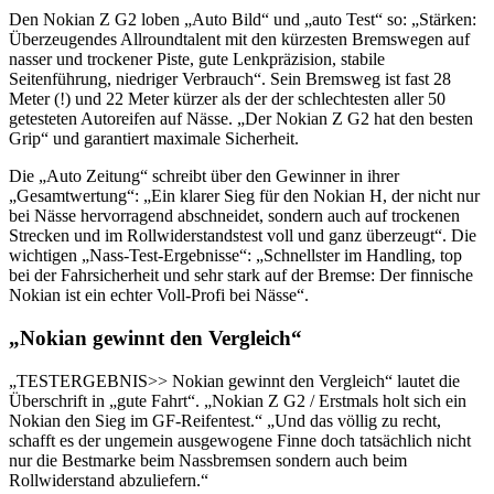
Den Nokian Z G2 loben „Auto Bild“ und „auto Test“ so: „Stärken:
Überzeugendes Allroundtalent mit den kürzesten Bremswegen auf
nasser und trockener Piste, gute Lenkpräzision, stabile
Seitenführung, niedriger Verbrauch“. Sein Bremsweg ist fast 28
Meter (!) und 22 Meter kürzer als der der schlechtesten aller 50
getesteten Autoreifen auf Nässe. „Der Nokian Z G2 hat den besten
Grip“ und garantiert maximale Sicherheit.
Die „Auto Zeitung“ schreibt über den Gewinner in ihrer
„Gesamtwertung“: „Ein klarer Sieg für den Nokian H, der nicht nur
bei Nässe hervorragend abschneidet, sondern auch auf trockenen
Strecken und im Rollwiderstandstest voll und ganz überzeugt“. Die
wichtigen „Nass-Test-Ergebnisse“: „Schnellster im Handling, top
bei der Fahrsicherheit und sehr stark auf der Bremse: Der finnische
Nokian ist ein echter Voll-Profi bei Nässe“.
„Nokian gewinnt den Vergleich“
„TESTERGEBNIS>> Nokian gewinnt den Vergleich“ lautet die
Überschrift in „gute Fahrt“. „Nokian Z G2 / Erstmals holt sich ein
Nokian den Sieg im GF-Reifentest.“ „Und das völlig zu recht,
schafft es der ungemein ausgewogene Finne doch tatsächlich nicht
nur die Bestmarke beim Nassbremsen sondern auch beim
Rollwiderstand abzuliefern.“