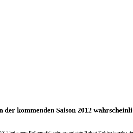
in der kommenden Saison 2012 wahrscheinli
 2011 bei einem Rallyeunfall schwer verletzte Robert Kubica jemals w