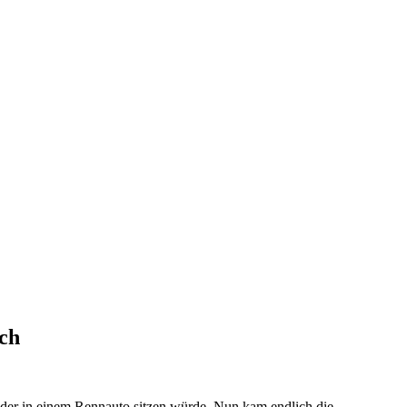
ch
ieder in einem Rennauto sitzen würde. Nun kam endlich die