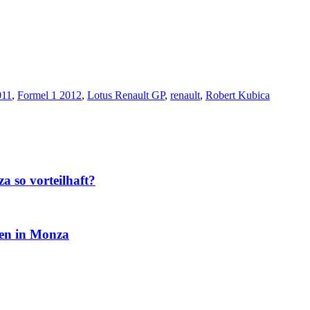
011
,
Formel 1 2012
,
Lotus Renault GP
,
renault
,
Robert Kubica
 so vorteilhaft?
ien in Monza