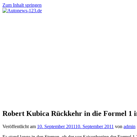
Zum Inhalt springen
Autonews-
Autonews
123.de
mit
Charme
Robert Kubica Rückkehr in die Formel 1 
Veröffentlicht am
10. September 2011
10. September 2011
von
admin
Es stand lange in den Sternen, ob der vor Saisonbeginn der Formel 1