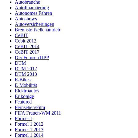
Autobranche
Autofinanzierung
Autonomes Fahren
Autoshows
Autoversicherungen
Brennstoffzellenantrieb
CeBIT
Cebit 2012
CeBIT 2014
CeBIT 2017
Der FernsehTIPP
DTM
DTM 2012
DTM 2013
E-Bikes
E-Mobilität
Elektroautos
Erlkönige
Featured
Fernsehen/Film
FIFA Frauen-WM 2011
Formel 1
Formel 1 2012
Formel 1 2013
Formel 1 2014