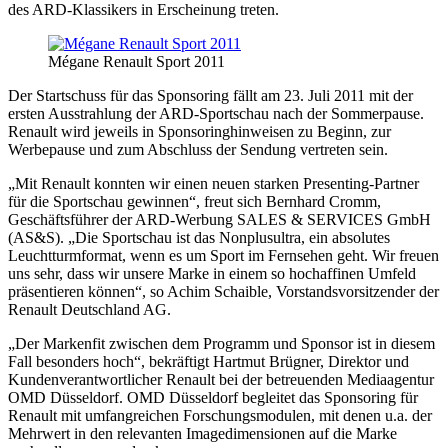
des ARD-Klassikers in Erscheinung treten.
Mégane Renault Sport 2011
Der Startschuss für das Sponsoring fällt am 23. Juli 2011 mit der
ersten Ausstrahlung der ARD-Sportschau nach der Sommerpause.
Renault wird jeweils in Sponsoringhinweisen zu Beginn, zur
Werbepause und zum Abschluss der Sendung vertreten sein.
„Mit Renault konnten wir einen neuen starken Presenting-Partner
für die Sportschau gewinnen“, freut sich Bernhard Cromm,
Geschäftsführer der ARD-Werbung SALES & SERVICES GmbH
(AS&S). „Die Sportschau ist das Nonplusultra, ein absolutes
Leuchtturmformat, wenn es um Sport im Fernsehen geht. Wir freuen
uns sehr, dass wir unsere Marke in einem so hochaffinen Umfeld
präsentieren können“, so Achim Schaible, Vorstandsvorsitzender der
Renault Deutschland AG.
„Der Markenfit zwischen dem Programm und Sponsor ist in diesem
Fall besonders hoch“, bekräftigt Hartmut Brügner, Direktor und
Kundenverantwortlicher Renault bei der betreuenden Mediaagentur
OMD Düsseldorf. OMD Düsseldorf begleitet das Sponsoring für
Renault mit umfangreichen Forschungsmodulen, mit denen u.a. der
Mehrwert in den relevanten Imagedimensionen auf die Marke