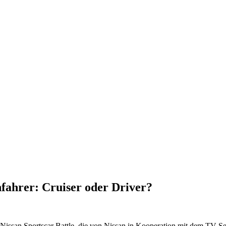
fahrer: Cruiser oder Driver?
 Nissan Sportscar Battle, die von Nissan in Kooperation mit dem TV-S