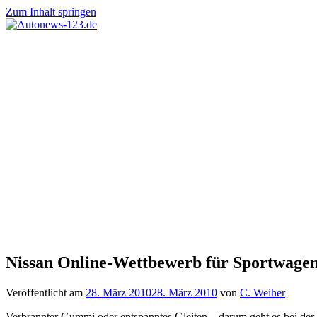
Zum Inhalt springen
Autonews-
Autonews
123.de
mit
Charme
Nissan Online-Wettbewerb für Sportwagen
Veröffentlicht am
28. März 2010
28. März 2010
von
C. Weiher
Verbrannter Gummi oder entspanntes Gleiten – darum geht es bei der