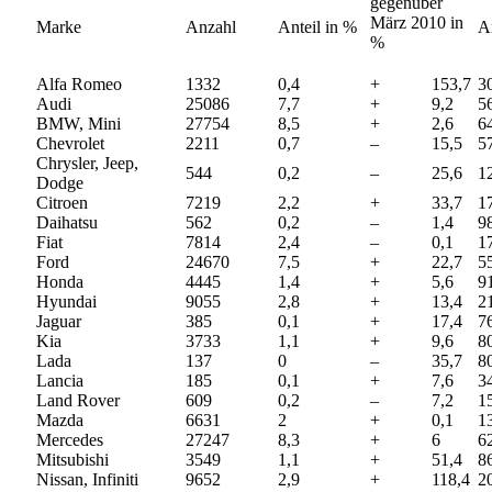
gegenüber
März 2010 in
Marke
Anzahl
Anteil in %
A
%
Alfa Romeo
1332
0,4
+
153,7
3
Audi
25086
7,7
+
9,2
5
BMW, Mini
27754
8,5
+
2,6
6
Chevrolet
2211
0,7
–
15,5
5
Chrysler, Jeep,
544
0,2
–
25,6
1
Dodge
Citroen
7219
2,2
+
33,7
1
Daihatsu
562
0,2
–
1,4
9
Fiat
7814
2,4
–
0,1
1
Ford
24670
7,5
+
22,7
5
Honda
4445
1,4
+
5,6
9
Hyundai
9055
2,8
+
13,4
2
Jaguar
385
0,1
+
17,4
7
Kia
3733
1,1
+
9,6
8
Lada
137
0
–
35,7
8
Lancia
185
0,1
+
7,6
3
Land Rover
609
0,2
–
7,2
1
Mazda
6631
2
+
0,1
1
Mercedes
27247
8,3
+
6
6
Mitsubishi
3549
1,1
+
51,4
8
Nissan, Infiniti
9652
2,9
+
118,4
2