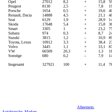
Opel
27012
8,2
+
15,8
5
Peugeot
8130
2,5
–
7,8
1
Porsche
1654
0,5
+
19,6
4
Renault, Dacia
14888
4,5
+
21,1
4
Seat
6129
1,9
+
28,9
1
Skoda
17648
5,4
+
15,8
3
Smart
3305
1
+
23,2
7
Subaru
974
0,3
+
8,7
2
Suzuki
3815
1,2
–
10,9
8
Toyota, Lexus
10912
3,3
+
38,4
2
Volvo
3445
1,1
+
33,1
8
VW
66509
20,3
+
1,3
1
Sonstige
680
0,2
–
7,9
1
Insgesamt
327921
100
+
11,4
7
Allgemein
,
Autobranche
,
Marken