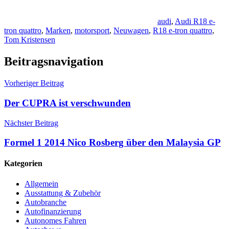
audi
,
Audi R18 e-
tron quattro
,
Marken
,
motorsport
,
Neuwagen
,
R18 e-tron quattro
,
Tom Kristensen
Beitragsnavigation
Vorheriger Beitrag
Der CUPRA ist verschwunden
Nächster Beitrag
Formel 1 2014 Nico Rosberg über den Malaysia GP
Kategorien
Allgemein
Ausstattung & Zubehör
Autobranche
Autofinanzierung
Autonomes Fahren