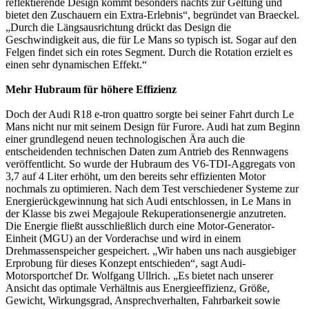
reflektierende Design kommt besonders nachts zur Geltung und
bietet den Zuschauern ein Extra-Erlebnis“, begründet van Braeckel.
„Durch die Längsausrichtung drückt das Design die
Geschwindigkeit aus, die für Le Mans so typisch ist. Sogar auf den
Felgen findet sich ein rotes Segment. Durch die Rotation erzielt es
einen sehr dynamischen Effekt.“
Mehr Hubraum für höhere Effizienz
Doch der Audi R18 e-tron quattro sorgte bei seiner Fahrt durch Le
Mans nicht nur mit seinem Design für Furore. Audi hat zum Beginn
einer grundlegend neuen technologischen Ära auch die
entscheidenden technischen Daten zum Antrieb des Rennwagens
veröffentlicht. So wurde der Hubraum des V6-TDI-Aggregats von
3,7 auf 4 Liter erhöht, um den bereits sehr effizienten Motor
nochmals zu optimieren. Nach dem Test verschiedener Systeme zur
Energierückgewinnung hat sich Audi entschlossen, in Le Mans in
der Klasse bis zwei Megajoule Rekuperationsenergie anzutreten.
Die Energie fließt ausschließlich durch eine Motor-Generator-
Einheit (MGU) an der Vorderachse und wird in einem
Drehmassenspeicher gespeichert. „Wir haben uns nach ausgiebiger
Erprobung für dieses Konzept entschieden“, sagt Audi-
Motorsportchef Dr. Wolfgang Ullrich. „Es bietet nach unserer
Ansicht das optimale Verhältnis aus Energieeffizienz, Größe,
Gewicht, Wirkungsgrad, Ansprechverhalten, Fahrbarkeit sowie