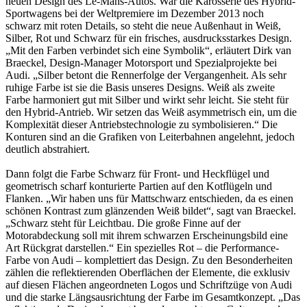
neuen Design des Le-Mans-Autos. War die Karosserie des Hybrid-
Sportwagens bei der Weltpremiere im Dezember 2013 noch
schwarz mit roten Details, so steht die neue Außenhaut in Weiß,
Silber, Rot und Schwarz für ein frisches, ausdrucksstarkes Design.
„Mit den Farben verbindet sich eine Symbolik“, erläutert Dirk van
Braeckel, Design-Manager Motorsport und Spezialprojekte bei
Audi. „Silber betont die Rennerfolge der Vergangenheit. Als sehr
ruhige Farbe ist sie die Basis unseres Designs. Weiß als zweite
Farbe harmoniert gut mit Silber und wirkt sehr leicht. Sie steht für
den Hybrid-Antrieb. Wir setzen das Weiß asymmetrisch ein, um die
Komplexität dieser Antriebstechnologie zu symbolisieren.“ Die
Konturen sind an die Grafiken von Leiterbahnen angelehnt, jedoch
deutlich abstrahiert.
Dann folgt die Farbe Schwarz für Front- und Heckflügel und
geometrisch scharf konturierte Partien auf den Kotflügeln und
Flanken. „Wir haben uns für Mattschwarz entschieden, da es einen
schönen Kontrast zum glänzenden Weiß bildet“, sagt van Braeckel.
„Schwarz steht für Leichtbau. Die große Finne auf der
Motorabdeckung soll mit ihrem schwarzen Erscheinungsbild eine
Art Rückgrat darstellen.“ Ein spezielles Rot – die Performance-
Farbe von Audi – komplettiert das Design. Zu den Besonderheiten
zählen die reflektierenden Oberflächen der Elemente, die exklusiv
auf diesen Flächen angeordneten Logos und Schriftzüge von Audi
und die starke Längsausrichtung der Farbe im Gesamtkonzept. „Das