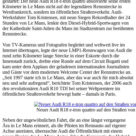
gestartet: Der neue Audi R18 e-tron quattro absolvierte seine ersten
Kilometer in Le Mans nicht auf der legendären Rennstrecke in
Westfrankreich, sondern im öffentlichen Straßenverkehr. Audi-
Werksfahrer Tom Kristensen, mit neun Siegen Rekordhalter der 24
Stunden von Le Mans, lenkte den Diesel-Hybrid-Sportwagen von
der Kathedrale Saint-Julien du Mans im Stadtzentrum zur berühmten
Rennstrecke.
Von TV-Kameras und Fotografen begleitet und weltweit live im
Internet übertragen, legte der neue LMP1-Rennwagen von Audi die
rund zehn Kilometer lange Strecke in einer Eskorte durch die
Innenstadt zurück, drehte eine Runde auf dem Circuit Bugatti und
kam unter dem Applaus der geladenen internationalen Journalisten
und Gäste vor dem modernen Welcome Center der Rennstrecke an.
„Seit 1997 starte ich in Le Mans, aber das war auch für mich absolut
neu und sehr aufregend“, berichtete Tom Kristensen, der 2006 auch
den revolutionären Audi R10 TDI bei seiner Weltpremiere im
öffentlichen Straßenverkehr bewegt hatte – damals in Paris.
Neuer Audi R18 e-tron quattro auf den Straßen vo
Neben der ungewöhnlichen Fahrt, die an eine längst vergangene
Ära in Le Mans erinnert, als die Piloten im Rennauto auf eigener
Achse anreisten, überraschte Audi die Öffentlichkeit mit einem