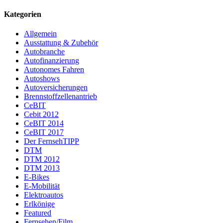
Kategorien
Allgemein
Ausstattung & Zubehör
Autobranche
Autofinanzierung
Autonomes Fahren
Autoshows
Autoversicherungen
Brennstoffzellenantrieb
CeBIT
Cebit 2012
CeBIT 2014
CeBIT 2017
Der FernsehTIPP
DTM
DTM 2012
DTM 2013
E-Bikes
E-Mobilität
Elektroautos
Erlkönige
Featured
Fernsehen/Film