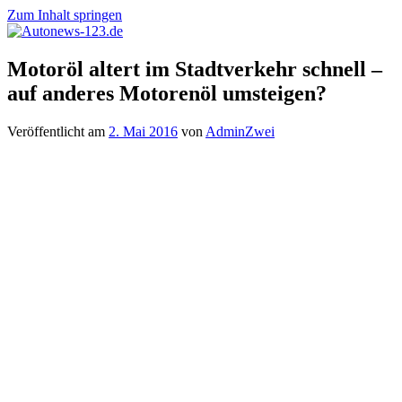
Zum Inhalt springen
Autonews-
Autonews
Motoröl altert im Stadtverkehr schnell –
123.de
mit
auf anderes Motorenöl umsteigen?
Charme
Veröffentlicht am
2. Mai 2016
von
AdminZwei