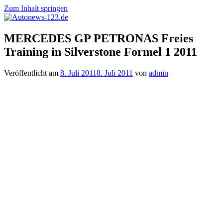
Zum Inhalt springen
Autonews-
Autonews
MERCEDES GP PETRONAS Freies
123.de
mit
Training in Silverstone Formel 1 2011
Charme
Veröffentlicht am
8. Juli 2011
8. Juli 2011
von
admin