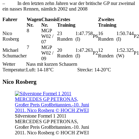
– In den letzten zehn Jahren war der britische GP nur zweimal
ein nasses Rennen, nämlich 2002 und 2008
Fahrer
Wagen
Chassis
Erstes
Zweites
Nr.
Nr.
Training
Training
8
MGP
Nico
23
1:47.758
16
1:50.744
W02 /
P6
P2
Rosberg
Runden
(I)
Runden
(I)
07
7
MGP
Michael
20
1:47.263
12
1:52.325
W02 /
P2
P1
Schumacher
Runden
(I)
Runden
(W)
09
Wetter
Nass mit kurzen Schauern
Temperatur:
Luft: 14-18°C
Strecke: 14-20°C
Nico Rosberg
Silverstone Formel 1 2011
MERCEDES GP PETRONAS,
Großer Preis Großbritannien.-10. Juni
2011. Nico Rosberg © HOCH ZWEI