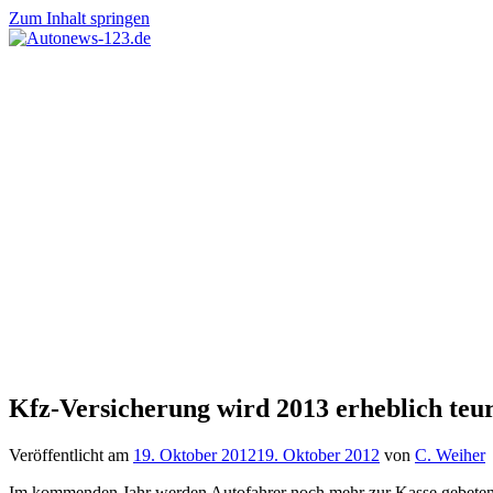
Zum Inhalt springen
Autonews-
Autonews
123.de
mit
Charme
Kfz-Versicherung wird 2013 erheblich teu
Veröffentlicht am
19. Oktober 2012
19. Oktober 2012
von
C. Weiher
Im kommenden Jahr werden Autofahrer noch mehr zur Kasse gebeten al