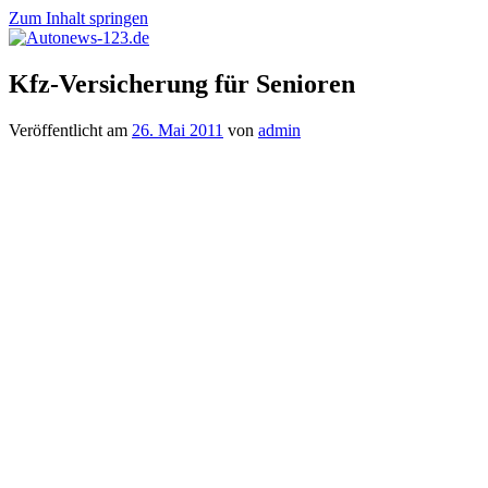
Zum Inhalt springen
Autonews-
Autonews
Kfz-Versicherung für Senioren
123.de
mit
Charme
Veröffentlicht am
26. Mai 2011
von
admin