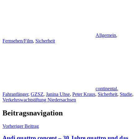
Allgemein
,
Fernsehen/Film
,
Sicherheit
continental
,
Fahranfänger
,
GZSZ
,
Janina Uhse
,
Peter Kraus
,
Sicherheit
,
Studie
,
Verkehrswachtstiftung Niedersachsen
Beitragsnavigation
Vorheriger Beitrag
Audi quattro concept – 30 Jahre quattro und das