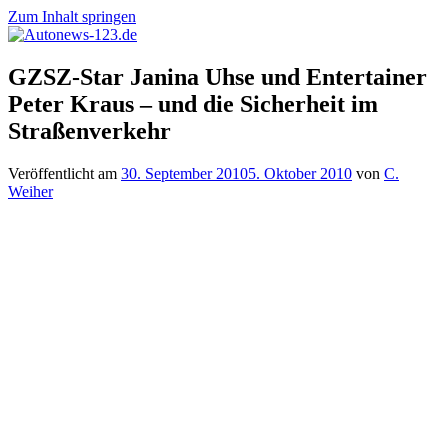
Zum Inhalt springen
Autonews-
Autonews
GZSZ-Star Janina Uhse und Entertainer
123.de
mit
Peter Kraus – und die Sicherheit im
Charme
Straßenverkehr
Veröffentlicht am
30. September 2010
5. Oktober 2010
von
C.
Weiher