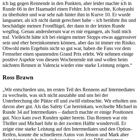
ich lag gegen Rennende in den Punkten, aber leider machte ich in
Runde 66 in der Haarnadel einen Fehler. Ich versuchte, Kobayashi
zu überholen und war sehr nah hinter ihm in Kurve 10. Er wurde
langsamer, als ich nicht damit gerechnet habe – ich berührte ihn und
beschädigte meinen Frontflügel, der dann in der letzten Runde
wegflog. Genau andersherum war es mir ergangen, als Sutil mich
traf. Vielleicht hätte ich bei einigen meiner Stopps etwas aggressiver
sein und eher hereinkommen können, aber das ist immer ein Risiko.
Obwohl mein Ergebnis nicht so gut war, haben die Fans vor dem
Fernseher einen spannenden Grand Prix erlebt. Wir nehmen einige
positive Aspekte von diesem Wochenende mit und wollen beim
nächsten Rennen in Valencia wieder eine starke Leistung zeigen.“
Ross Brawn
„Wir entschieden uns, im ersten Teil des Rennens auf Intermediates
zu wechseln, was sich nicht auszahlte und uns bei der
Unterbrechung die Plätze elf und zwölf einbrachte. Wir erholten uns
davon aber gut. Als das Safety Car hereinkam, wechselte Michael in
Runde 34 auf Intermediates – dadurch machte er einige Positionen
gut. Nico kam zwei Runden später herein. Das Rennen war ein
Thriller und Michael fuhr in der zweiten Hälfte wundervoll. Er
zeigte eine starke Leistung auf den Intermediates und den Option-
Reifen, konnte die schnelleren Autos von Jenson und Mark aber