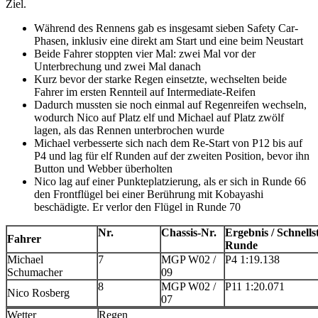
Ziel.
Während des Rennens gab es insgesamt sieben Safety Car-
Phasen, inklusiv eine direkt am Start und eine beim Neustart
Beide Fahrer stoppten vier Mal: zwei Mal vor der
Unterbrechung und zwei Mal danach
Kurz bevor der starke Regen einsetzte, wechselten beide
Fahrer im ersten Rennteil auf Intermediate-Reifen
Dadurch mussten sie noch einmal auf Regenreifen wechseln,
wodurch Nico auf Platz elf und Michael auf Platz zwölf
lagen, als das Rennen unterbrochen wurde
Michael verbesserte sich nach dem Re-Start von P12 bis auf
P4 und lag für elf Runden auf der zweiten Position, bevor ihn
Button und Webber überholten
Nico lag auf einer Punkteplatzierung, als er sich in Runde 66
den Frontflügel bei einer Berührung mit Kobayashi
beschädigte. Er verlor den Flügel in Runde 70
Nr.
Chassis-Nr.
Ergebnis / Schnells
Fahrer
Runde
Michael
7
MGP W02 /
P4 1:19.138
Schumacher
09
8
MGP W02 /
P11 1:20.071
Nico Rosberg
07
Wetter
Regen