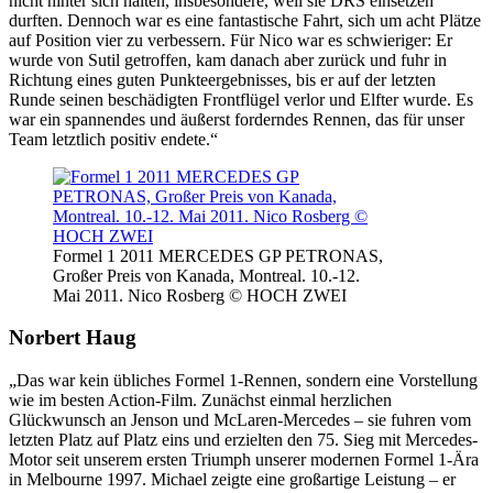
nicht hinter sich halten, insbesondere, weil sie DRS einsetzen
durften. Dennoch war es eine fantastische Fahrt, sich um acht Plätze
auf Position vier zu verbessern. Für Nico war es schwieriger: Er
wurde von Sutil getroffen, kam danach aber zurück und fuhr in
Richtung eines guten Punkteergebnisses, bis er auf der letzten
Runde seinen beschädigten Frontflügel verlor und Elfter wurde. Es
war ein spannendes und äußerst forderndes Rennen, das für unser
Team letztlich positiv endete.“
Formel 1 2011 MERCEDES GP PETRONAS,
Großer Preis von Kanada, Montreal. 10.-12.
Mai 2011. Nico Rosberg © HOCH ZWEI
Norbert Haug
„Das war kein übliches Formel 1-Rennen, sondern eine Vorstellung
wie im besten Action-Film. Zunächst einmal herzlichen
Glückwunsch an Jenson und McLaren-Mercedes – sie fuhren vom
letzten Platz auf Platz eins und erzielten den 75. Sieg mit Mercedes-
Motor seit unserem ersten Triumph unserer modernen Formel 1-Ära
in Melbourne 1997. Michael zeigte eine großartige Leistung – er