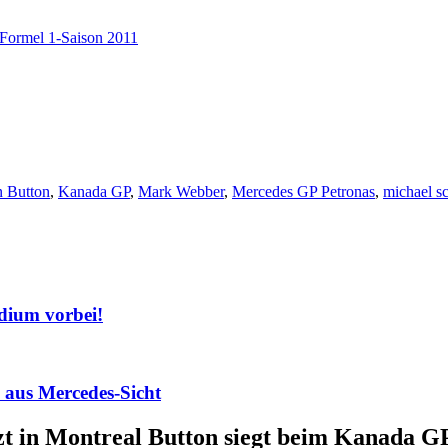
Formel 1-Saison 2011
n Button
,
Kanada GP
,
Mark Webber
,
Mercedes GP Petronas
,
michael s
dium vorbei!
aus Mercedes-Sicht
tzt in Montreal Button siegt beim Kanada G