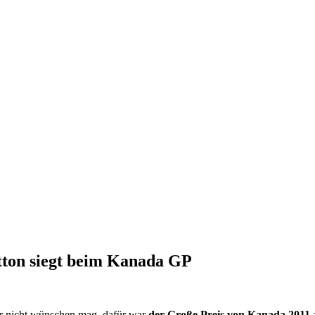
utton siegt beim Kanada GP
er nicht wünschen mag, dafür war
der Große Preis von Kanada 2011