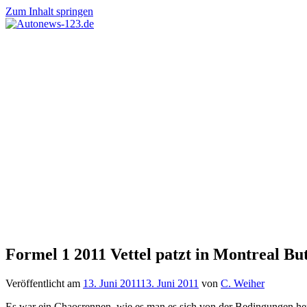
Zum Inhalt springen
Autonews-
Autonews
123.de
mit
Charme
Formel 1 2011 Vettel patzt in Montreal B
Veröffentlicht am
13. Juni 2011
13. Juni 2011
von
C. Weiher
Es war ein Chaosrennen, wie es man es sich von der Bedingungen h