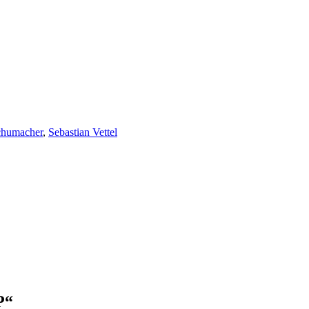
chumacher
,
Sebastian Vettel
P
“