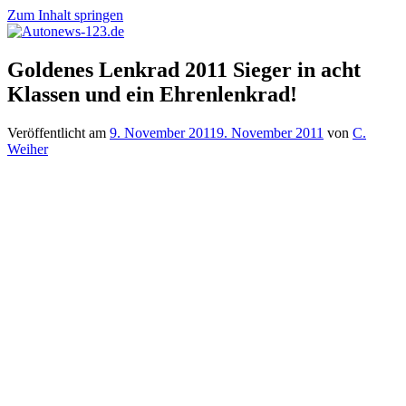
Zum Inhalt springen
Autonews-
Autonews
Goldenes Lenkrad 2011 Sieger in acht
123.de
mit
Klassen und ein Ehrenlenkrad!
Charme
Veröffentlicht am
9. November 2011
9. November 2011
von
C.
Weiher