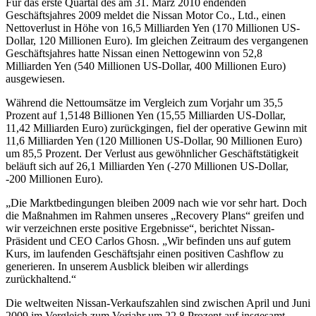
Für das erste Quartal des am 31. März 2010 endenden
Geschäftsjahres 2009 meldet die Nissan Motor Co., Ltd., einen
Nettoverlust in Höhe von 16,5 Milliarden Yen (170 Millionen US-
Dollar, 120 Millionen Euro). Im gleichen Zeitraum des vergangenen
Geschäftsjahres hatte Nissan einen Nettogewinn von 52,8
Milliarden Yen (540 Millionen US-Dollar, 400 Millionen Euro)
ausgewiesen.
Während die Nettoumsätze im Vergleich zum Vorjahr um 35,5
Prozent auf 1,5148 Billionen Yen (15,55 Milliarden US-Dollar,
11,42 Milliarden Euro) zurückgingen, fiel der operative Gewinn mit
11,6 Milliarden Yen (120 Millionen US-Dollar, 90 Millionen Euro)
um 85,5 Prozent. Der Verlust aus gewöhnlicher Geschäftstätigkeit
beläuft sich auf 26,1 Milliarden Yen (-270 Millionen US-Dollar,
-200 Millionen Euro).
„Die Marktbedingungen bleiben 2009 nach wie vor sehr hart. Doch
die Maßnahmen im Rahmen unseres „Recovery Plans“ greifen und
wir verzeichnen erste positive Ergebnisse“, berichtet Nissan-
Präsident und CEO Carlos Ghosn. „Wir befinden uns auf gutem
Kurs, im laufenden Geschäftsjahr einen positiven Cashflow zu
generieren. In unserem Ausblick bleiben wir allerdings
zurückhaltend.“
Die weltweiten Nissan-Verkaufszahlen sind zwischen April und Juni
2009 im Vergleich zum Vorjahr um 22,8 Prozent auf insgesamt