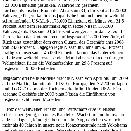
723.000 Einheiten gesunken. Während im gesamten
nordamerikanischen Raum der Absatz um 31,6 Prozent auf 225.000
Fahrzeuge fiel, verkaufte das japanische Unternehmen im weiterhin
schrumpfenden US-Markt 173.000 Einheiten, ein Minus von 31,5
Prozent. Auf dem Heimatmarkt Japan setzte Nissan 116.000
Fahrzeuge ab. Das sind 21,6 Prozent weniger als im Jahr zuvor. In
Europa kam das Unternehmen auf insgesamt 118.000 Verkäufe, ein
Rückgang gegenüber dem ersten Quartal des Geschäftsjahrs 2008
von 24,6 Prozent. Dagegen legte Nissan in China um 9,3 Prozent
kräftig zu. Insgesamt 145.000 Einheiten konnte das Unternehmen
auf diesem weiterhin wachsenden Markt absetzen. In den übrigen
Weltmärkten fielen die Verkaufszahlen um 29,8 Prozent auf
insgesamt 119.000 Einheiten.
Insgesamt drei neue Modelle brachte Nissan von April bis Juni 2009
auf die Märkte, darunter den PIXO in Europa, den NV200 in Japan
und das G37 Cabrio der Tochtermarke Infiniti in den USA. Für das
gesamte Geschäftsjahr 2009 plant Nissan die Einführung von
insgesamt acht neuen Modellen.
„Trotz der weltweiten Finanz- und Wirtschaftskrise ist Nissan
selbstsicher genug, ein neues Kapitel zu Wachstum und Innovation
aufzuschlagen“, kündigt Ghosn an. „Im August ziehen wir nach
mehr als 40 Jahren in unsere neue Konzernzentrale nach Yokohama
und kehren damit zu unseren Wurzeln zurück. Gleichzeitig feiert