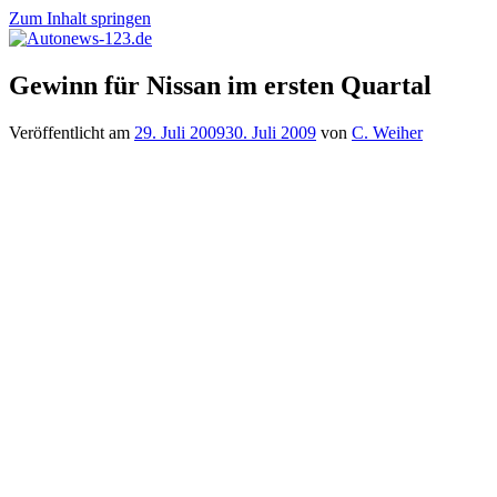
Zum Inhalt springen
Autonews-
Autonews
Gewinn für Nissan im ersten Quartal
123.de
mit
Charme
Veröffentlicht am
29. Juli 2009
30. Juli 2009
von
C. Weiher