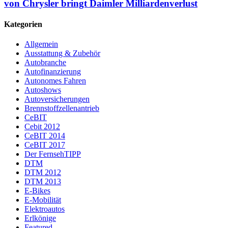
von Chrysler bringt Daimler Milliardenverlust
Kategorien
Allgemein
Ausstattung & Zubehör
Autobranche
Autofinanzierung
Autonomes Fahren
Autoshows
Autoversicherungen
Brennstoffzellenantrieb
CeBIT
Cebit 2012
CeBIT 2014
CeBIT 2017
Der FernsehTIPP
DTM
DTM 2012
DTM 2013
E-Bikes
E-Mobilität
Elektroautos
Erlkönige
Featured