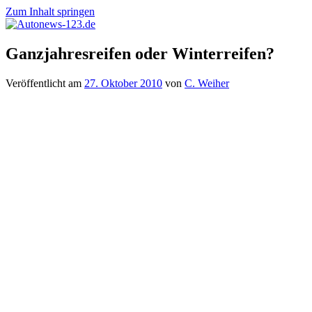
Zum Inhalt springen
Autonews-
Autonews
Ganzjahresreifen oder Winterreifen?
123.de
mit
Charme
Veröffentlicht am
27. Oktober 2010
von
C. Weiher