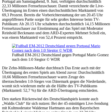
Portugal am Samstagabend, 9. Juni, verfolgten durchschnittlich
22,33 Millionen Fernsehzuschauer. Damit verzeichnete die Live-
Übertragung im Ersten einen durchschnittlichen Marktanteil von
69,3 Prozent. Bereits die Vorberichterstattung der um 20.45 Uhr
angepfiffenen Partie sorgte für sehr großes Interesse beim TV-
Publikum: Ab 20.15 Uhr schalteten durchschnittlich 14,15 Millionen
Fernsehzuschauer zur Einstimmung auf das Spiel mit Moderator
Reinhold Beckmann und dem ARD-Experten Mehmet Scholl ein,
was einem Marktanteil von 52,4 Prozent entspricht.
Fußball EM-2012 Deutschland gegen Portugal Mario Gomez
nach dem 1:0 Siegtor © WDR
Die Zehn-Millionen-Marke durchbrach Das Erste auch mit der
Übertragung des ersten Spiels am Abend zuvor: Durchschnittlich
10,66 Millionen Fernsehzuschauer waren Zeuge des
überraschenden 1:0-Sieges von Dänemark gegen die Niederlande,
womit sich wiederum mehr als die Hälfte des TV-Publikums
(Marktanteil: 52,7 %) für die ARD-Übertragung entschieden.
Den starken Rückenwind des Deutschlandspiels konnte auch
„Waldis Club“ für sich nutzen: Bei der 45-minütigen Live-Sendung
mit Kultmoderator Waldemar Hartmann aus dem Bayerischen