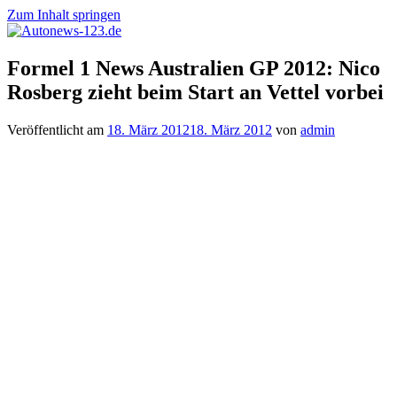
Zum Inhalt springen
Autonews-
Autonews
Formel 1 News Australien GP 2012: Nico
123.de
mit
Rosberg zieht beim Start an Vettel vorbei
Charme
Veröffentlicht am
18. März 2012
18. März 2012
von
admin