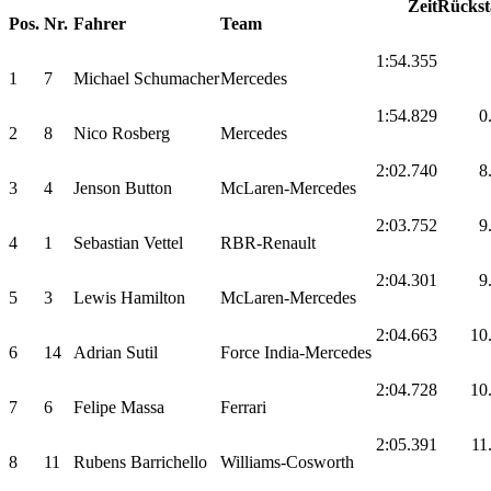
Zeit
Rücks
Pos.
Nr.
Fahrer
Team
1:54.355
1
7
Michael Schumacher
Mercedes
1:54.829
0
2
8
Nico Rosberg
Mercedes
2:02.740
8
3
4
Jenson Button
McLaren-Mercedes
2:03.752
9
4
1
Sebastian Vettel
RBR-Renault
2:04.301
9
5
3
Lewis Hamilton
McLaren-Mercedes
2:04.663
10
6
14
Adrian Sutil
Force India-Mercedes
2:04.728
10
7
6
Felipe Massa
Ferrari
2:05.391
11
8
11
Rubens Barrichello
Williams-Cosworth