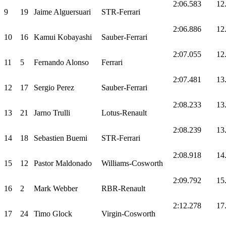
2:06.583
12
9
19
Jaime Alguersuari
STR-Ferrari
2:06.886
12
10
16
Kamui Kobayashi
Sauber-Ferrari
2:07.055
12
11
5
Fernando Alonso
Ferrari
2:07.481
13
12
17
Sergio Perez
Sauber-Ferrari
2:08.233
13
13
21
Jarno Trulli
Lotus-Renault
2:08.239
13
14
18
Sebastien Buemi
STR-Ferrari
2:08.918
14
15
12
Pastor Maldonado
Williams-Cosworth
2:09.792
15
16
2
Mark Webber
RBR-Renault
2:12.278
17
17
24
Timo Glock
Virgin-Cosworth