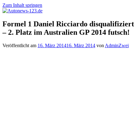
Zum Inhalt springen
Autonews-
Autonews
Formel 1 Daniel Ricciardo disqualifiziert
123.de
mit
– 2. Platz im Australien GP 2014 futsch!
Charme
Veröffentlicht am
16. März 2014
16. März 2014
von
AdminZwei