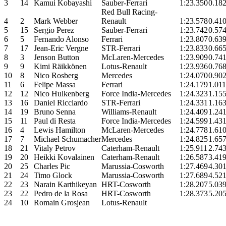
3
14
Kamui Kobayashi
Sauber-Ferrari
1:23.350
0.18
Red Bull Racing-
4
2
Mark Webber
Renault
1:23.578
0.41
5
15
Sergio Perez
Sauber-Ferrari
1:23.742
0.57
6
5
Fernando Alonso
Ferrari
1:23.807
0.63
7
17
Jean-Eric Vergne
STR-Ferrari
1:23.833
0.66
8
3
Jenson Button
McLaren-Mercedes
1:23.909
0.74
9
9
Kimi Räikkönen
Lotus-Renault
1:23.936
0.76
10
8
Nico Rosberg
Mercedes
1:24.070
0.90
11
6
Felipe Massa
Ferrari
1:24.179
1.011
12
12
Nico Hulkenberg
Force India-Mercedes
1:24.323
1.15
13
16
Daniel Ricciardo
STR-Ferrari
1:24.331
1.16
14
19
Bruno Senna
Williams-Renault
1:24.409
1.24
15
11
Paul di Resta
Force India-Mercedes
1:24.599
1.43
16
4
Lewis Hamilton
McLaren-Mercedes
1:24.778
1.61
17
7
Michael Schumacher
Mercedes
1:24.825
1.65
18
21
Vitaly Petrov
Caterham-Renault
1:25.911
2.74
19
20
Heikki Kovalainen
Caterham-Renault
1:26.587
3.41
20
25
Charles Pic
Marussia-Cosworth
1:27.469
4.30
21
24
Timo Glock
Marussia-Cosworth
1:27.689
4.52
22
23
Narain Karthikeyan
HRT-Cosworth
1:28.207
5.03
23
22
Pedro de la Rosa
HRT-Cosworth
1:28.373
5.20
24
10
Romain Grosjean
Lotus-Renault