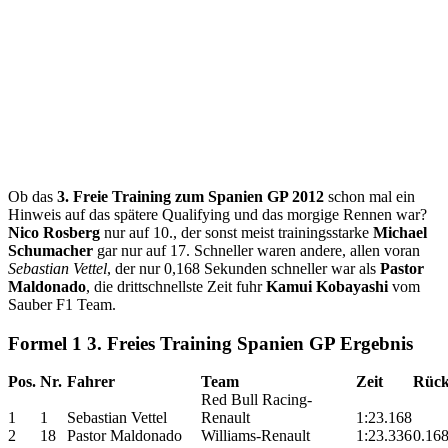
Ob das
3. Freie Training zum Spanien GP 2012
schon mal ein
Hinweis auf das spätere Qualifying und das morgige Rennen war?
Nico Rosberg
nur auf 10., der sonst meist trainingsstarke
Michael
Schumacher
gar nur auf 17. Schneller waren andere, allen voran
Sebastian Vettel
, der nur 0,168 Sekunden schneller war als
Pastor
Maldonado
, die drittschnellste Zeit fuhr
Kamui Kobayashi
vom
Sauber F1 Team.
Formel 1 3. Freies Training Spanien GP Ergebnis
Pos.
Nr.
Fahrer
Team
Zeit
Rück
Red Bull Racing-
1
1
Sebastian Vettel
Renault
1:23.168
2
18
Pastor Maldonado
Williams-Renault
1:23.336
0.16