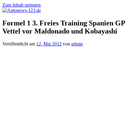
Zum Inhalt springen
Autonews-
Autonews
Formel 1 3. Freies Training Spanien GP
123.de
mit
Vettel vor Maldonado und Kobayashi
Charme
Veröffentlicht am
12. Mai 2012
von
admin