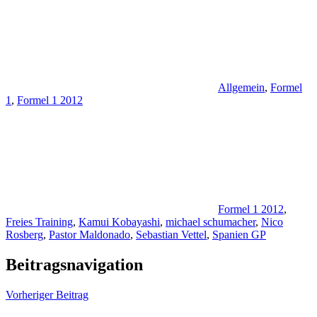
Allgemein
,
Formel
1
,
Formel 1 2012
Formel 1 2012
,
Freies Training
,
Kamui Kobayashi
,
michael schumacher
,
Nico
Rosberg
,
Pastor Maldonado
,
Sebastian Vettel
,
Spanien GP
Beitragsnavigation
Vorheriger Beitrag