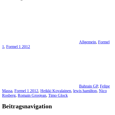
Allgemein
,
Formel
1
,
Formel 1 2012
Bahrain GP
,
Felipe
Massa
,
Formel 1 2012
,
Heikki Kovalainen
,
lewis hamilton
,
Nico
Rosberg
,
Romain Grosjean
,
Timo Glock
Beitragsnavigation