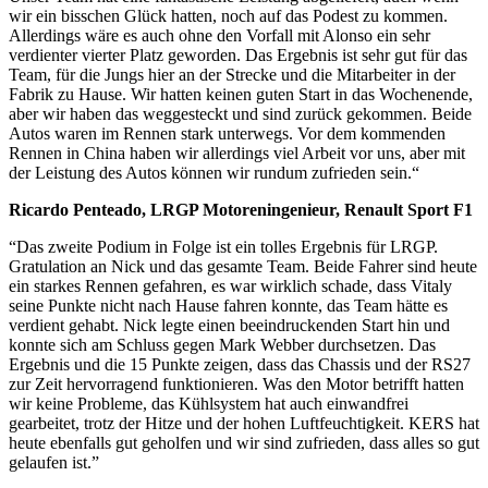
wir ein bisschen Glück hatten, noch auf das Podest zu kommen.
Allerdings wäre es auch ohne den Vorfall mit Alonso ein sehr
verdienter vierter Platz geworden. Das Ergebnis ist sehr gut für das
Team, für die Jungs hier an der Strecke und die Mitarbeiter in der
Fabrik zu Hause. Wir hatten keinen guten Start in das Wochenende,
aber wir haben das weggesteckt und sind zurück gekommen. Beide
Autos waren im Rennen stark unterwegs. Vor dem kommenden
Rennen in China haben wir allerdings viel Arbeit vor uns, aber mit
der Leistung des Autos können wir rundum zufrieden sein.“
Ricardo Penteado, LRGP Motoreningenieur, Renault Sport F1
“Das zweite Podium in Folge ist ein tolles Ergebnis für LRGP.
Gratulation an Nick und das gesamte Team. Beide Fahrer sind heute
ein starkes Rennen gefahren, es war wirklich schade, dass Vitaly
seine Punkte nicht nach Hause fahren konnte, das Team hätte es
verdient gehabt. Nick legte einen beeindruckenden Start hin und
konnte sich am Schluss gegen Mark Webber durchsetzen. Das
Ergebnis und die 15 Punkte zeigen, dass das Chassis und der RS27
zur Zeit hervorragend funktionieren. Was den Motor betrifft hatten
wir keine Probleme, das Kühlsystem hat auch einwandfrei
gearbeitet, trotz der Hitze und der hohen Luftfeuchtigkeit. KERS hat
heute ebenfalls gut geholfen und wir sind zufrieden, dass alles so gut
gelaufen ist.”