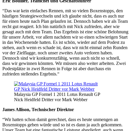
Eric Boullier, Teamchef und Geschäftsführer
“Das war kein einfaches Rennen, mit so vielen Boxenstopps, den
häufigen Strategiewechseln und ich glaube nicht, dass es auch nur
für einen heute nach Plan gelaufen ist. Dennoch haben wir als Team
recht gut reagiert. Ich bin natürlich mit Nick zufrieden, aber wie
gesagt auch mit dem Team. Das Ergebnis ist eine schöne Belohnung
für unsere Arbeit, vor allem nachdem wir so einen schwierigen Start
in das Wochenende hatten. Es ist schön, wieder auf dem Podest zu
stehen, auch wenn es schade ist, dass wir nicht einmal zehn Runden
vor der Zielflagge, noch unser zweites Auto verloren haben.
Dennoch sind wir konkurrenzfähig, wenn auch nicht so schnell,
dass wir gewinnen könnten. Wir müssen also weiter arbeiten. Zwei
Podestplätze in zwei Rennen in Folge ist aber durchaus ein
zufrieden stellendes Ergebnis.“
Malaysia GP Formel 1 2011 Lotus Renault GP
Nick Heidfeld Dritter vor Mark Webber
James Allison, Technischer Direktor
“Wir hatten schon damit gerechnet, dass es heute unmengen an
Boxenstopps geben würde und so ist es dann ja auch gekommen.
Unser Team hat eine fantastische Leistung abgeliefert, auch wenn