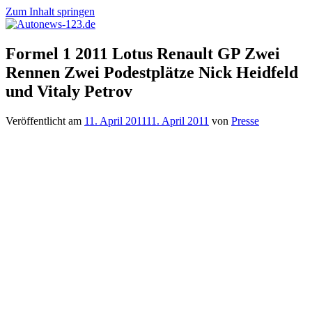
Zum Inhalt springen
Autonews-
Autonews
Formel 1 2011 Lotus Renault GP Zwei
123.de
mit
Rennen Zwei Podestplätze Nick Heidfeld
Charme
und Vitaly Petrov
Veröffentlicht am
11. April 2011
11. April 2011
von
Presse