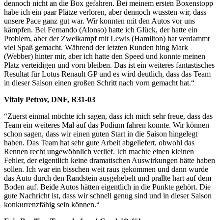
dennoch nicht an die Box gefahren. Bei meinem ersten Boxenstopp
habe ich ein paar Plätze verloren, aber dennoch wussten wir, dass
unsere Pace ganz gut war. Wir konnten mit den Autos vor uns
kämpfen. Bei Fernando (Alonso) hatte ich Glück, der hatte ein
Problem, aber der Zweikampf mit Lewis (Hamilton) hat verdammt
viel Spaß gemacht. Während der letzten Runden hing Mark
(Webber) hinter mir, aber ich hatte den Speed und konnte meinen
Platz verteidigen und vorn bleiben. Das ist ein weiteres fantastisches
Resultat für Lotus Renault GP und es wird deutlich, dass das Team
in dieser Saison einen großen Schritt nach vorn gemacht hat.“
Vitaly Petrov, DNF, R31-03
“Zuerst einmal möchte ich sagen, dass ich mich sehr freue, dass das
Team ein weiteres Mal auf das Podium fahren konnte. Wir können
schon sagen, dass wir einen guten Start in die Saison hingelegt
haben. Das Team hat sehr gute Arbeit abgeliefert, obwohl das
Rennen recht ungewöhnlich verlief. Ich machte einen kleinen
Fehler, der eigentlich keine dramatischen Auswirkungen hätte haben
sollen. Ich war ein bisschen weit raus gekommen und dann wurde
das Auto durch den Randstein ausgehebelt und prallte hart auf dem
Boden auf. Beide Autos hätten eigentlich in die Punkte gehört. Die
gute Nachricht ist, dass wir schnell genug sind und in dieser Saison
konkurrenzfähig sein können.“