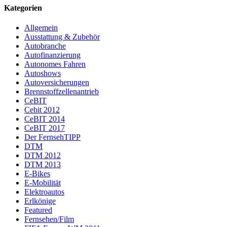
Kategorien
Allgemein
Ausstattung & Zubehör
Autobranche
Autofinanzierung
Autonomes Fahren
Autoshows
Autoversicherungen
Brennstoffzellenantrieb
CeBIT
Cebit 2012
CeBIT 2014
CeBIT 2017
Der FernsehTIPP
DTM
DTM 2012
DTM 2013
E-Bikes
E-Mobilität
Elektroautos
Erlkönige
Featured
Fernsehen/Film