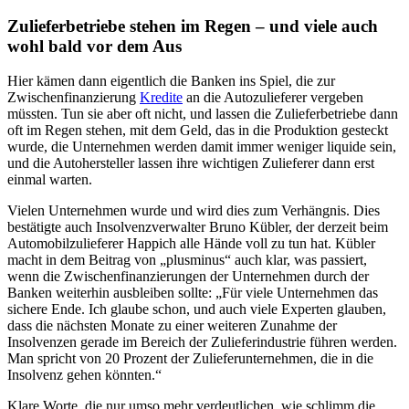
Zulieferbetriebe stehen im Regen – und viele auch
wohl bald vor dem Aus
Hier kämen dann eigentlich die Banken ins Spiel, die zur
Zwischenfinanzierung
Kredite
an die Autozulieferer vergeben
müssten. Tun sie aber oft nicht, und lassen die Zulieferbetriebe dann
oft im Regen stehen, mit dem Geld, das in die Produktion gesteckt
wurde, die Unternehmen werden damit immer weniger liquide sein,
und die Autohersteller lassen ihre wichtigen Zulieferer dann erst
einmal warten.
Vielen Unternehmen wurde und wird dies zum Verhängnis. Dies
bestätigte auch Insolvenzverwalter Bruno Kübler, der derzeit beim
Automobilzulieferer Happich alle Hände voll zu tun hat. Kübler
macht in dem Beitrag von „plusminus“ auch klar, was passiert,
wenn die Zwischenfinanzierungen der Unternehmen durch der
Banken weiterhin ausbleiben sollte: „Für viele Unternehmen das
sichere Ende. Ich glaube schon, und auch viele Experten glauben,
dass die nächsten Monate zu einer weiteren Zunahme der
Insolvenzen gerade im Bereich der Zulieferindustrie führen werden.
Man spricht von 20 Prozent der Zulieferunternehmen, die in die
Insolvenz gehen könnten.“
Klare Worte, die nur umso mehr verdeutlichen, wie schlimm die