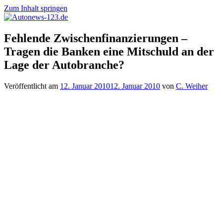
Zum Inhalt springen
Autonews-
Autonews
Fehlende Zwischenfinanzierungen –
123.de
mit
Tragen die Banken eine Mitschuld an der
Charme
Lage der Autobranche?
Veröffentlicht am
12. Januar 2010
12. Januar 2010
von
C. Weiher