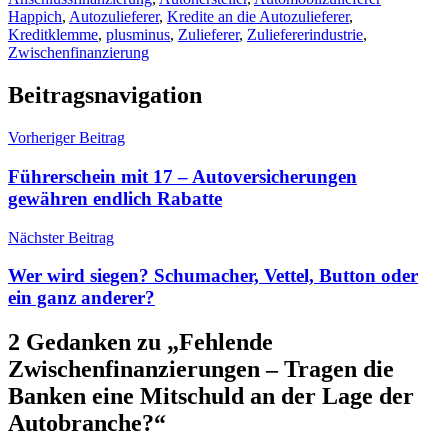
Happich
,
Autozulieferer
,
Kredite an die Autozulieferer
,
Kreditklemme
,
plusminus
,
Zulieferer
,
Zuliefererindustrie
,
Zwischenfinanzierung
Beitragsnavigation
Vorheriger Beitrag
Führerschein mit 17 – Autoversicherungen
gewähren endlich Rabatte
Nächster Beitrag
Wer wird siegen? Schumacher, Vettel, Button oder
ein ganz anderer?
2 Gedanken zu „
Fehlende
Zwischenfinanzierungen – Tragen die
Banken eine Mitschuld an der Lage der
Autobranche?
“