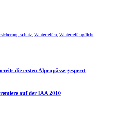
rsicherungsschutz
,
Winterreifen
,
Winterreifenpflicht
eits die ersten Alpenpässe gesperrt
premiere auf der IAA 2010