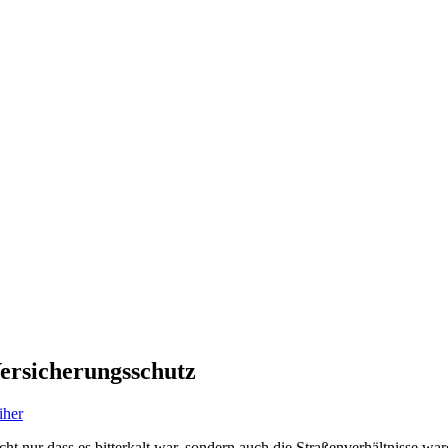
ersicherungsschutz
iher
ht nur dass es bitterkalt war, sondern auch die Straßenverhältnisse wa