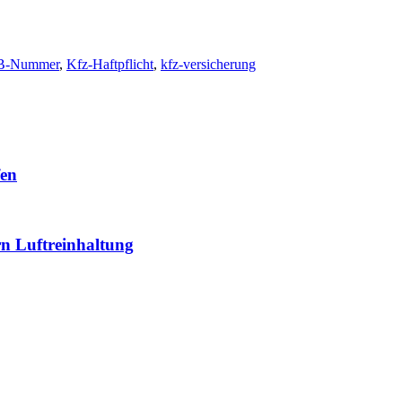
B-Nummer
,
Kfz-Haftpflicht
,
kfz-versicherung
fen
rn Luftreinhaltung