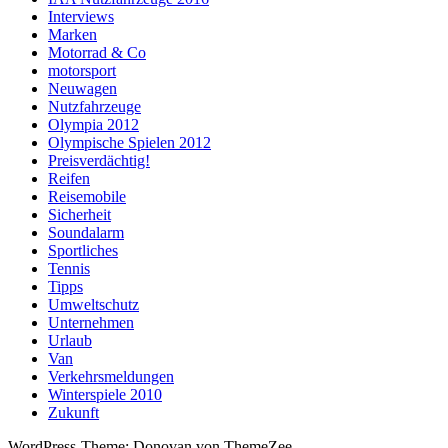
Interviews
Marken
Motorrad & Co
motorsport
Neuwagen
Nutzfahrzeuge
Olympia 2012
Olympische Spielen 2012
Preisverdächtig!
Reifen
Reisemobile
Sicherheit
Soundalarm
Sportliches
Tennis
Tipps
Umweltschutz
Unternehmen
Urlaub
Van
Verkehrsmeldungen
Winterspiele 2010
Zukunft
WordPress-Theme: Donovan von ThemeZee.