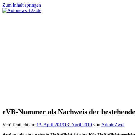
Zum Inhalt springen
Autonews-
Autonews
123.de
mit
Charme
eVB-Nummer als Nachweis der bestehende
Veröffentlicht am
13. April 2019
13. April 2019
von
AdminZwei
Anders als eine private Haftpflicht ist eine Kfz-Haftpflichtversi