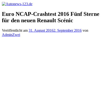
Zum
Inhalt
Autonews-
Autonews
springen
Euro NCAP-Crashtest 2016 Fünf Sterne
123.de
mit
für den neuen Renault Scénic
Charme
Veröffentlicht am
31. August 2016
2. September 2016
von
AdminZwei