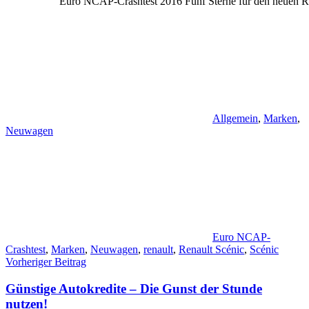
Euro NCAP-Crashtest 2016 Fünf Sterne für den neuen R
Allgemein
,
Marken
,
Neuwagen
Euro NCAP-
Crashtest
,
Marken
,
Neuwagen
,
renault
,
Renault Scénic
,
Scénic
Beitragsnavigation
Vorheriger Beitrag
Günstige Autokredite – Die Gunst der Stunde
nutzen!