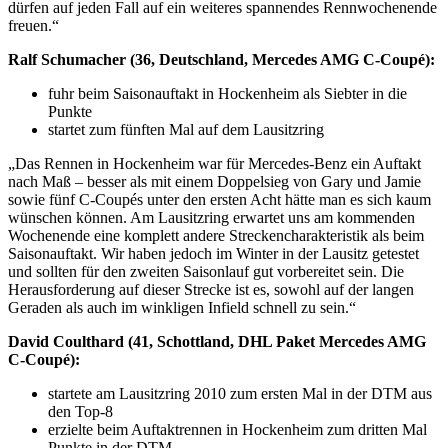
dürfen auf jeden Fall auf ein weiteres spannendes Rennwochenende
freuen.“
Ralf Schumacher (36, Deutschland, Mercedes AMG C-Coupé):
fuhr beim Saisonauftakt in Hockenheim als Siebter in die
Punkte
startet zum fünften Mal auf dem Lausitzring
„Das Rennen in Hockenheim war für Mercedes-Benz ein Auftakt
nach Maß – besser als mit einem Doppelsieg von Gary und Jamie
sowie fünf C-Coupés unter den ersten Acht hätte man es sich kaum
wünschen können. Am Lausitzring erwartet uns am kommenden
Wochenende eine komplett andere Streckencharakteristik als beim
Saisonauftakt. Wir haben jedoch im Winter in der Lausitz getestet
und sollten für den zweiten Saisonlauf gut vorbereitet sein. Die
Herausforderung auf dieser Strecke ist es, sowohl auf der langen
Geraden als auch im winkligen Infield schnell zu sein.“
David Coulthard (41, Schottland, DHL Paket Mercedes AMG
C-Coupé):
startete am Lausitzring 2010 zum ersten Mal in der DTM aus
den Top-8
erzielte beim Auftaktrennen in Hockenheim zum dritten Mal
Punkte in der DTM