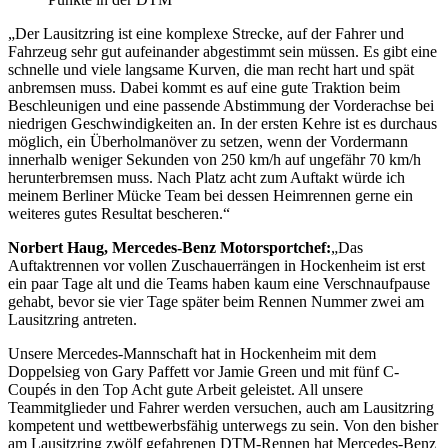
„Der Lausitzring ist eine komplexe Strecke, auf der Fahrer und
Fahrzeug sehr gut aufeinander abgestimmt sein müssen. Es gibt eine
schnelle und viele langsame Kurven, die man recht hart und spät
anbremsen muss. Dabei kommt es auf eine gute Traktion beim
Beschleunigen und eine passende Abstimmung der Vorderachse bei
niedrigen Geschwindigkeiten an. In der ersten Kehre ist es durchaus
möglich, ein Überholmanöver zu setzen, wenn der Vordermann
innerhalb weniger Sekunden von 250 km/h auf ungefähr 70 km/h
herunterbremsen muss. Nach Platz acht zum Auftakt würde ich
meinem Berliner Mücke Team bei dessen Heimrennen gerne ein
weiteres gutes Resultat bescheren.“
Norbert Haug, Mercedes-Benz Motorsportchef:
„Das
Auftaktrennen vor vollen Zuschauerrängen in Hockenheim ist erst
ein paar Tage alt und die Teams haben kaum eine Verschnaufpause
gehabt, bevor sie vier Tage später beim Rennen Nummer zwei am
Lausitzring antreten.
Unsere Mercedes-Mannschaft hat in Hockenheim mit dem
Doppelsieg von Gary Paffett vor Jamie Green und mit fünf C-
Coupés in den Top Acht gute Arbeit geleistet. All unsere
Teammitglieder und Fahrer werden versuchen, auch am Lausitzring
kompetent und wettbewerbsfähig unterwegs zu sein. Von den bisher
am Lausitzring zwölf gefahrenen DTM-Rennen hat Mercedes-Benz