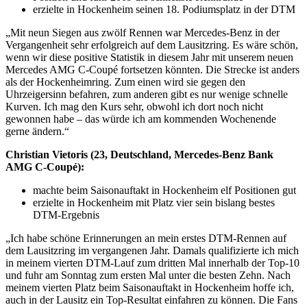
erzielte in Hockenheim seinen 18. Podiumsplatz in der DTM
„Mit neun Siegen aus zwölf Rennen war Mercedes-Benz in der
Vergangenheit sehr erfolgreich auf dem Lausitzring. Es wäre schön,
wenn wir diese positive Statistik in diesem Jahr mit unserem neuen
Mercedes AMG C-Coupé fortsetzen könnten. Die Strecke ist anders
als der Hockenheimring. Zum einen wird sie gegen den
Uhrzeigersinn befahren, zum anderen gibt es nur wenige schnelle
Kurven. Ich mag den Kurs sehr, obwohl ich dort noch nicht
gewonnen habe – das würde ich am kommenden Wochenende
gerne ändern.“
Christian Vietoris (23, Deutschland, Mercedes-Benz Bank
AMG C-Coupé):
machte beim Saisonauftakt in Hockenheim elf Positionen gut
erzielte in Hockenheim mit Platz vier sein bislang bestes
DTM-Ergebnis
„Ich habe schöne Erinnerungen an mein erstes DTM-Rennen auf
dem Lausitzring im vergangenen Jahr. Damals qualifizierte ich mich
in meinem vierten DTM-Lauf zum dritten Mal innerhalb der Top-10
und fuhr am Sonntag zum ersten Mal unter die besten Zehn. Nach
meinem vierten Platz beim Saisonauftakt in Hockenheim hoffe ich,
auch in der Lausitz ein Top-Resultat einfahren zu können. Die Fans