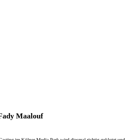
 Fady Maalouf
asting im Kölner Media Park wird diesmal richtig geklotzt und