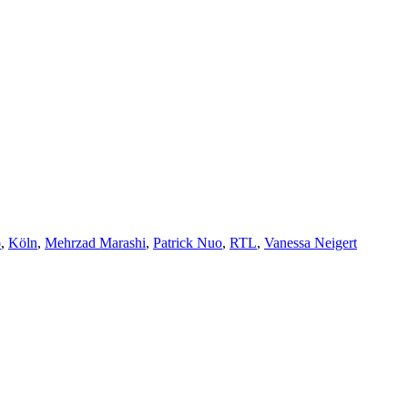
o
,
Köln
,
Mehrzad Marashi
,
Patrick Nuo
,
RTL
,
Vanessa Neigert