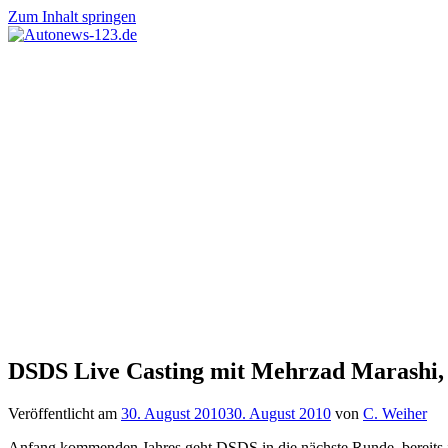
Zum Inhalt springen
Autonews-
Autonews
123.de
mit
Charme
DSDS Live Casting mit Mehrzad Marashi, 
Veröffentlicht am
30. August 2010
30. August 2010
von
C. Weiher
Anfang kommenden Jahres geht DSDS in die nächste Runde, bereits je