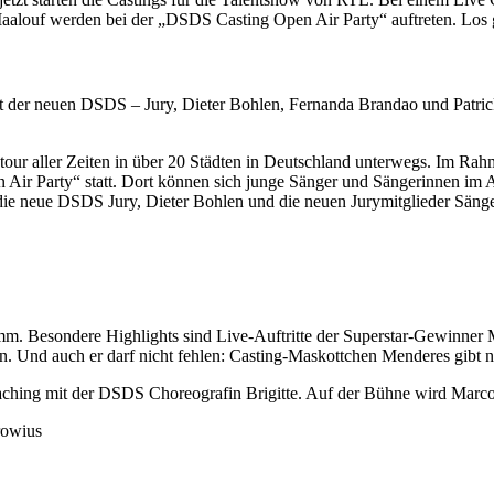
aalouf werden bei der „DSDS Casting Open Air Party“ auftreten. Los 
der neuen DSDS – Jury, Dieter Bohlen, Fernanda Brandao und Patric
ngtour aller Zeiten in über 20 Städten in Deutschland unterwegs. Im Ra
ir Party“ statt. Dort können sich junge Sänger und Sängerinnen im Al
 die neue DSDS Jury, Dieter Bohlen und die neuen Jurymitglieder Sän
mm. Besondere Highlights sind Live-Auftritte der Superstar-Gewinne
n. Und auch er darf nicht fehlen: Casting-Maskottchen Menderes gibt n
hing mit der DSDS Choreografin Brigitte. Auf der Bühne wird Marco S
rowius