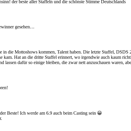
sinn! der beste aller Staffeln und die schönste Stimme Deutschlands
 gewinner gesehen…
 die in die Mottoshows kommen, Talent haben. Die letzte Staffel, DSD
se kam. Hat an die dritte Staffel erinnert, wo irgendwie auch kaum ric
nd lassen dafür so einige bleiben, die zwar nett anzuschauen waren, 
ören!
h der Beste! Ich werde am 6.9 auch beim Casting sein 😀
r.