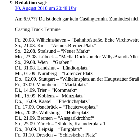
Redaktion
sagt:
30. August 2010 um 20:48 Uhr
Am 6.9.??? Da ist doch gar kein Castingtermin. Zumindest nich
Casting-Truck-Termine
Fr., 20.08. Wilhelmshaven – “Bahnhofstraße, Ecke Virchowstr
Sa., 21.08. Kiel – “Asmus-Bremer-Platz“
So., 22.08. Stralsund – “Neuer Markt“
Mo., 23.08. Lübeck – “Media Docks an der Willy-Brandt-Alle
So., 29.08. Wien – “Graben“
Di., 31.08. Landshut – “Ländtorplatz“
Mi., 01.09. Nürnberg – “Lorenzer Platz“
Do., 02.09. Stuttgart – “Wilhelmsplatz an der Hauptstätter Stra
Fr., 03.09. Mannheim – “Marktplatz“
Di., 14.09. Trier – “Kornmarkt“
Mi., 15.09. Koblenz – “Münzplatz“
Do., 16.09. Kassel – “Friedrichsplatz“
Fr., 17.09. Osnabrück – “Theatervorplatz“
Mo., 20.09. Wolfsburg – “Hollerplatz“
Di., 21.09. Bremen – “Ansgarikirchhof“
Sa., 25.09. Zürich – “Sihlcity, Kalanderplatz 1“
Do., 30.09. Leipzig – “Burgplatz“
Fr., 01.10. Dresden – “Schlesischer Platz“