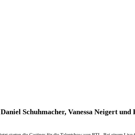
Daniel Schuhmacher, Vanessa Neigert und
tzt starten die Castings für die Talentshow von RTL. Bei einem Live C