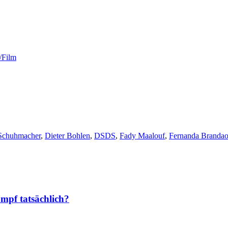
/Film
Schuhmacher
,
Dieter Bohlen
,
DSDS
,
Fady Maalouf
,
Fernanda Branda
umpf tatsächlich?