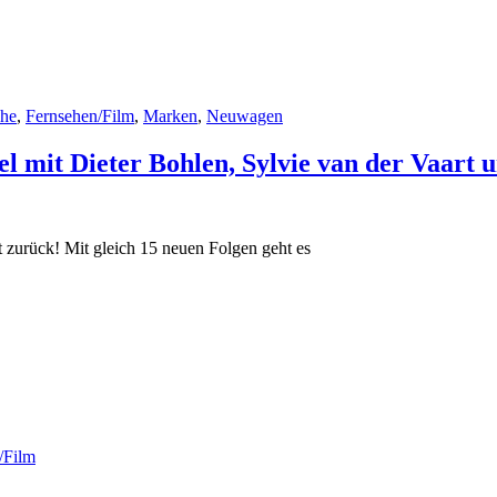
che
,
Fernsehen/Film
,
Marken
,
Neuwagen
fel mit Dieter Bohlen, Sylvie van der Vaart
st zurück! Mit gleich 15 neuen Folgen geht es
/Film