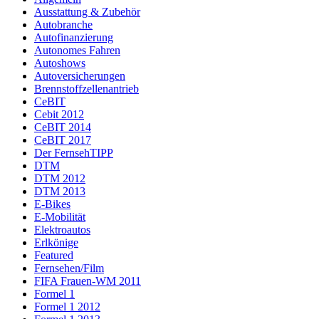
Ausstattung & Zubehör
Autobranche
Autofinanzierung
Autonomes Fahren
Autoshows
Autoversicherungen
Brennstoffzellenantrieb
CeBIT
Cebit 2012
CeBIT 2014
CeBIT 2017
Der FernsehTIPP
DTM
DTM 2012
DTM 2013
E-Bikes
E-Mobilität
Elektroautos
Erlkönige
Featured
Fernsehen/Film
FIFA Frauen-WM 2011
Formel 1
Formel 1 2012