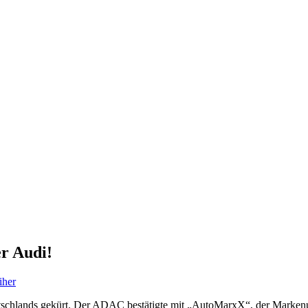
r Audi!
iher
tschlands gekürt. Der ADAC bestätigte mit „AutoMarxX“, der Markenu