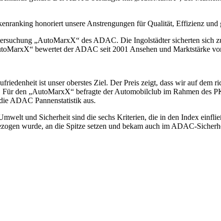
nranking honoriert unsere Anstrengungen für Qualität, Effizienz und 
tersuchung „AutoMarxX“ des ADAC. Die Ingolstädter sicherten sich z
utoMarxX“ bewertet der ADAC seit 2001 Ansehen und Marktstärke von 
denheit ist unser oberstes Ziel. Der Preis zeigt, dass wir auf dem ri
 AG. Für den „AutoMarxX“ befragte der Automobilclub im Rahmen de
die ADAC Pannenstatistik aus.
elt und Sicherheit sind die sechs Kriterien, die in den Index einflie
bezogen wurde, an die Spitze setzen und bekam auch im ADAC-Sicherh