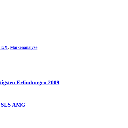
arxX
,
Markenanalyse
htigsten Erfindungen 2009
nd SLS AMG