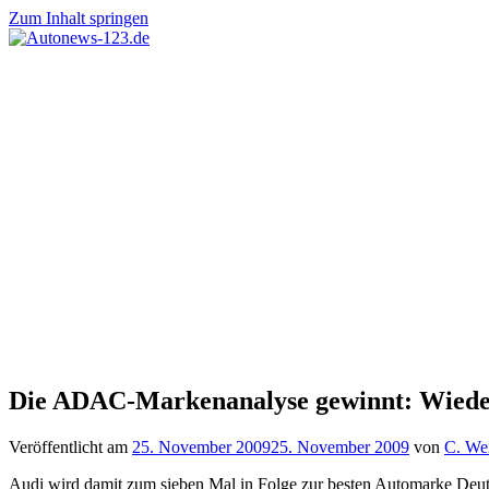
Zum Inhalt springen
Autonews-
Autonews
123.de
mit
Charme
Die ADAC-Markenanalyse gewinnt: Wiede
Veröffentlicht am
25. November 2009
25. November 2009
von
C. We
Audi wird damit zum sieben Mal in Folge zur besten Automarke Deu