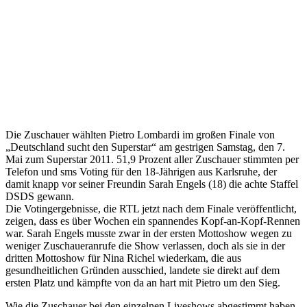
Die Zuschauer wählten Pietro Lombardi im großen Finale von
„Deutschland sucht den Superstar“ am gestrigen Samstag, den 7.
Mai zum Superstar 2011. 51,9 Prozent aller Zuschauer stimmten per
Telefon und sms Voting für den 18-Jährigen aus Karlsruhe, der
damit knapp vor seiner Freundin Sarah Engels (18) die achte Staffel
DSDS gewann.
Die Votingergebnisse, die RTL jetzt nach dem Finale veröffentlicht,
zeigen, dass es über Wochen ein spannendes Kopf-an-Kopf-Rennen
war. Sarah Engels musste zwar in der ersten Mottoshow wegen zu
weniger Zuschaueranrufe die Show verlassen, doch als sie in der
dritten Mottoshow für Nina Richel wiederkam, die aus
gesundheitlichen Gründen ausschied, landete sie direkt auf dem
ersten Platz und kämpfte von da an hart mit Pietro um den Sieg.
Wie die Zuschauer bei den einzelnen Liveshows abgestimmt haben,