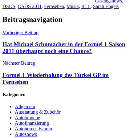
Castingshows
,
DSDS
,
DSDS 2011
,
Fernsehen
,
Musik
,
RTL
,
Sarah Engels
Beitragsnavigation
Vorheriger Beitrag
Hat Michael Schumacher in der Formel 1 Saison
2011 überhaupt noch eine Chance?
Nächster Beitrag
Formel 1 Wiederholung des Türkei GP im
Fernsehen
Kategorien
Allgemein
Ausstattung & Zubehör
Autobranche
Autofinanzierung
Autonomes Fahren
Autoshows