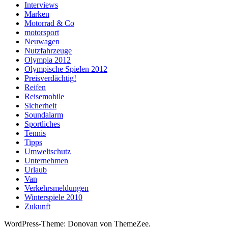
Interviews
Marken
Motorrad & Co
motorsport
Neuwagen
Nutzfahrzeuge
Olympia 2012
Olympische Spielen 2012
Preisverdächtig!
Reifen
Reisemobile
Sicherheit
Soundalarm
Sportliches
Tennis
Tipps
Umweltschutz
Unternehmen
Urlaub
Van
Verkehrsmeldungen
Winterspiele 2010
Zukunft
WordPress-Theme: Donovan von ThemeZee.