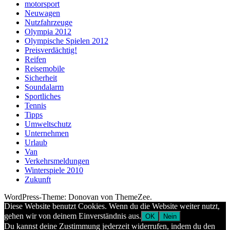
motorsport
Neuwagen
Nutzfahrzeuge
Olympia 2012
Olympische Spielen 2012
Preisverdächtig!
Reifen
Reisemobile
Sicherheit
Soundalarm
Sportliches
Tennis
Tipps
Umweltschutz
Unternehmen
Urlaub
Van
Verkehrsmeldungen
Winterspiele 2010
Zukunft
WordPress-Theme: Donovan von ThemeZee.
Diese Website benutzt Cookies. Wenn du die Website weiter nutzt,
gehen wir von deinem Einverständnis aus.
OK
Nein
Du kannst deine Zustimmung jederzeit widerrufen, indem du den