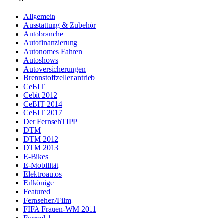
Allgemein
Ausstattung & Zubehör
Autobranche
Autofinanzierung
Autonomes Fahren
Autoshows
Autoversicherungen
Brennstoffzellenantrieb
CeBIT
Cebit 2012
CeBIT 2014
CeBIT 2017
Der FernsehTIPP
DTM
DTM 2012
DTM 2013
E-Bikes
E-Mobilität
Elektroautos
Erlkönige
Featured
Fernsehen/Film
FIFA Frauen-WM 2011
Formel 1