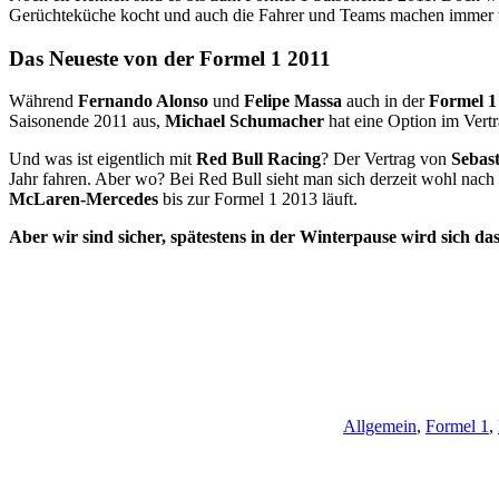
Gerüchteküche kocht und auch die Fahrer und Teams machen immer wi
Das Neueste von der Formel 1 2011
Während
Fernando Alonso
und
Felipe Massa
auch in der
Formel 1
Saisonende 2011 aus,
Michael Schumacher
hat eine Option im Vertr
Und was ist eigentlich mit
Red Bull Racing
? Der Vertrag von
Sebast
Jahr fahren. Aber wo? Bei Red Bull sieht man sich derzeit wohl nach
McLaren-Mercedes
bis zur Formel 1 2013 läuft.
Aber wir sind sicher, spätestens in der Winterpause wird sich da
Allgemein
,
Formel 1
,