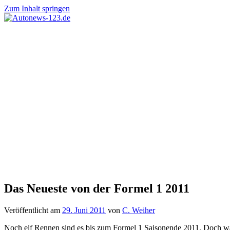
Zum Inhalt springen
Autonews-
Autonews
123.de
mit
Charme
Das Neueste von der Formel 1 2011
Veröffentlicht am
29. Juni 2011
von
C. Weiher
Noch elf Rennen sind es bis zum Formel 1 Saisonende 2011. Doch was 