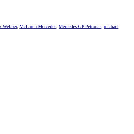
k Webber
,
McLaren Mercedes
,
Mercedes GP Petronas
,
michael