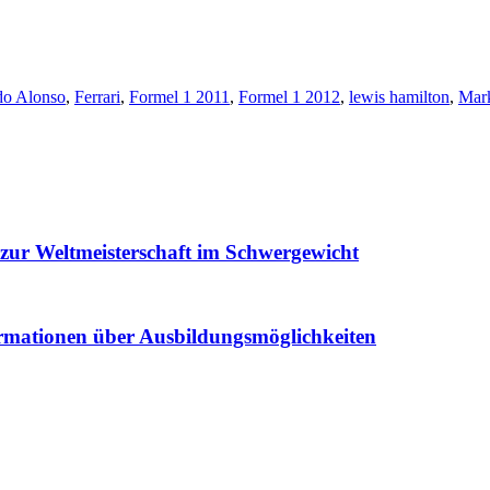
do Alonso
,
Ferrari
,
Formel 1 2011
,
Formel 1 2012
,
lewis hamilton
,
Mar
zur Weltmeisterschaft im Schwergewicht
rmationen über Ausbildungsmöglichkeiten