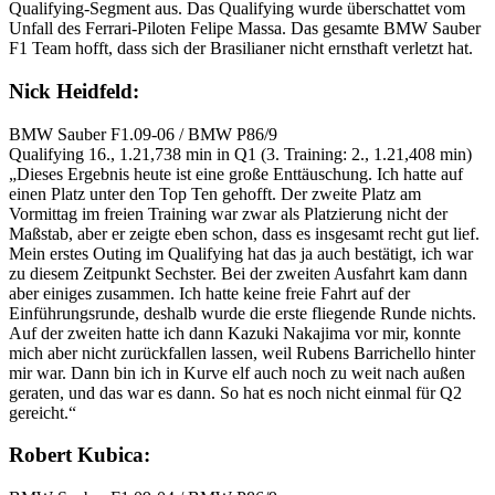
Qualifying-Segment aus. Das Qualifying wurde überschattet vom
Unfall des Ferrari-Piloten Felipe Massa. Das gesamte BMW Sauber
F1 Team hofft, dass sich der Brasilianer nicht ernsthaft verletzt hat.
Nick Heidfeld:
BMW Sauber F1.09-06 / BMW P86/9
Qualifying 16., 1.21,738 min in Q1 (3. Training: 2., 1.21,408 min)
„Dieses Ergebnis heute ist eine große Enttäuschung. Ich hatte auf
einen Platz unter den Top Ten gehofft. Der zweite Platz am
Vormittag im freien Training war zwar als Platzierung nicht der
Maßstab, aber er zeigte eben schon, dass es insgesamt recht gut lief.
Mein erstes Outing im Qualifying hat das ja auch bestätigt, ich war
zu diesem Zeitpunkt Sechster. Bei der zweiten Ausfahrt kam dann
aber einiges zusammen. Ich hatte keine freie Fahrt auf der
Einführungsrunde, deshalb wurde die erste fliegende Runde nichts.
Auf der zweiten hatte ich dann Kazuki Nakajima vor mir, konnte
mich aber nicht zurückfallen lassen, weil Rubens Barrichello hinter
mir war. Dann bin ich in Kurve elf auch noch zu weit nach außen
geraten, und das war es dann. So hat es noch nicht einmal für Q2
gereicht.“
Robert Kubica: