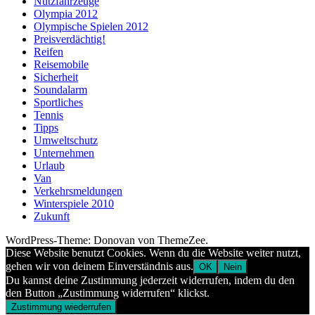
Nutzfahrzeuge
Olympia 2012
Olympische Spielen 2012
Preisverdächtig!
Reifen
Reisemobile
Sicherheit
Soundalarm
Sportliches
Tennis
Tipps
Umweltschutz
Unternehmen
Urlaub
Van
Verkehrsmeldungen
Winterspiele 2010
Zukunft
WordPress-Theme: Donovan von ThemeZee.
Diese Website benutzt Cookies. Wenn du die Website weiter nutzt,
gehen wir von deinem Einverständnis aus.
OK
Nein
Du kannst deine Zustimmung jederzeit widerrufen, indem du den
den Button „Zustimmung widerrufen“ klickst.
Zustimmung wiederrufen