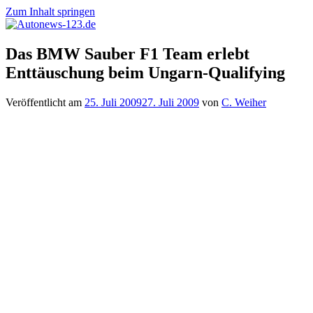
Zum Inhalt springen
Autonews-
Autonews
Das BMW Sauber F1 Team erlebt
123.de
mit
Enttäuschung beim Ungarn-Qualifying
Charme
Veröffentlicht am
25. Juli 2009
27. Juli 2009
von
C. Weiher