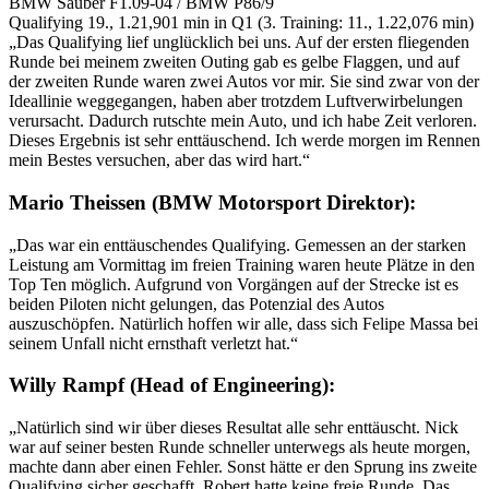
BMW Sauber F1.09-04 / BMW P86/9
Qualifying 19., 1.21,901 min in Q1 (3. Training: 11., 1.22,076 min)
„Das Qualifying lief unglücklich bei uns. Auf der ersten fliegenden
Runde bei meinem zweiten Outing gab es gelbe Flaggen, und auf
der zweiten Runde waren zwei Autos vor mir. Sie sind zwar von der
Ideallinie weggegangen, haben aber trotzdem Luftverwirbelungen
verursacht. Dadurch rutschte mein Auto, und ich habe Zeit verloren.
Dieses Ergebnis ist sehr enttäuschend. Ich werde morgen im Rennen
mein Bestes versuchen, aber das wird hart.“
Mario Theissen (BMW Motorsport Direktor):
„Das war ein enttäuschendes Qualifying. Gemessen an der starken
Leistung am Vormittag im freien Training waren heute Plätze in den
Top Ten möglich. Aufgrund von Vorgängen auf der Strecke ist es
beiden Piloten nicht gelungen, das Potenzial des Autos
auszuschöpfen. Natürlich hoffen wir alle, dass sich Felipe Massa bei
seinem Unfall nicht ernsthaft verletzt hat.“
Willy Rampf (Head of Engineering):
„Natürlich sind wir über dieses Resultat alle sehr enttäuscht. Nick
war auf seiner besten Runde schneller unterwegs als heute morgen,
machte dann aber einen Fehler. Sonst hätte er den Sprung ins zweite
Qualifying sicher geschafft. Robert hatte keine freie Runde. Das